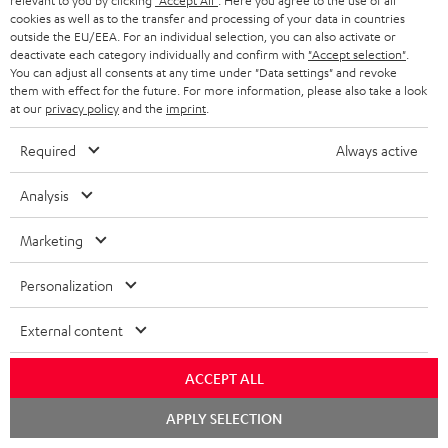
N
Wähle deinen Gutschein!
relevant to you by clicking
"Accept All"
. Here you agree to the use of all
cookies as well as to the transfer and processing of your data in countries
Melde dich für den Newsletter an und erhalte bis zu
e
outside the EU/EEA. For an individual selection, you can also activate or
45 € als Dankeschön.
deactivate each category individually and confirm with
"Accept selection"
.
w
You can adjust all consents at any time under "Data settings" and revoke
s
them with effect for the future. For more information, please also take a look
at our
privacy policy
and the
imprint
.
JETZT
EMAIL
l
ANME
WIDGET
e
Required
Always active
t
Analysis
t
e
Marketing
r
Personalization
a
n
External content
Kategorien
m
ACCEPT ALL
HEIMKINO
e
Unternehmen
Chat
APPLY SELECTION
l
starten
HEIMKINO-KOMPLETTANLAGEN
SUPPORT