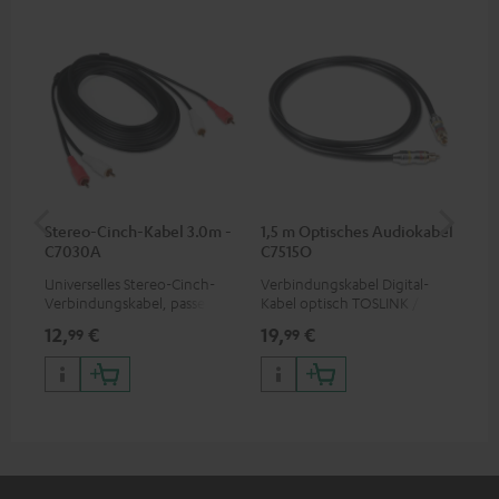
Stereo-Cinch-Kabel 3.0m -
1,5 m Optisches Audiokabel
Hi
C7030A
C7515O
mit
Universelles Stereo-Cinch-
Verbindungskabel Digital-
Hi
Verbindungskabel, passend
Kabel optisch TOSLINK / 3,5-
unt
für alle Geräte mit Cinch-
mm-Mini-TOSLINK
wie
12,
€
19,
€
16
99
99
Buchsen