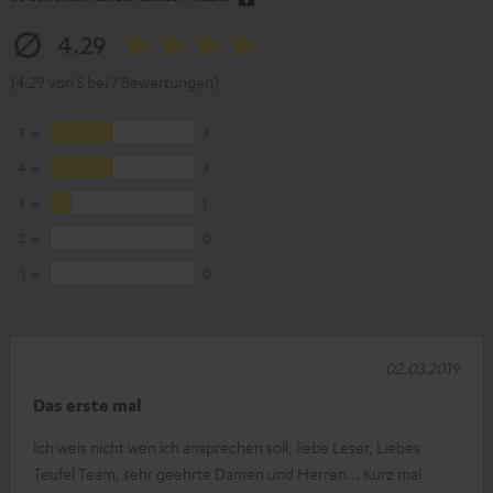
4.29
(4.29 von 5 bei 7 Bewertungen)
5
3
4
3
3
1
2
0
1
0
02.03.2019
Das erste mal
Ich weis nicht wen ich ansprechen soll, liebe Leser, Liebes
Teufel Team, sehr geehrte Damen und Herren... Kurz mal