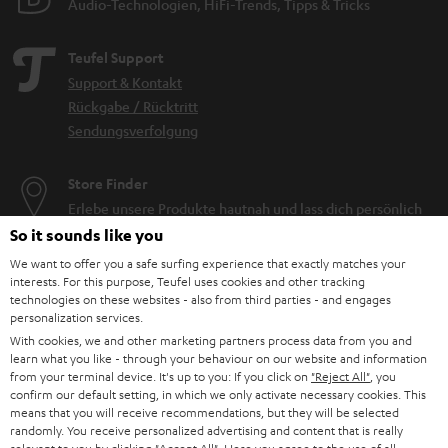
Audio-Technologien, HiFi-Trends, Tipps & Tricks
Teufel Support
Support & Kontakt
Rückgabe / Rücktritt
Sendungsverfolgung
Store Finder
Erlebe unsere Produkte hautnah und lass dich persönlich
im Store beraten.
So it sounds like you
We want to offer you a safe surfing experience that exactly matches your
interests. For this purpose, Teufel uses cookies and other tracking
technologies on these websites - also from third parties - and engages
personalization services.
With cookies, we and other marketing partners process data from you and
BIS ZU
learn what you like - through your behaviour on our website and information
45 €
from your terminal device. It's up to you: If you click on
"Reject All"
, you
RABATT
confirm our default setting, in which we only activate necessary cookies. This
means that you will receive recommendations, but they will be selected
randomly. You receive personalized advertising and content that is really