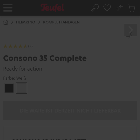
ZUM
NHALT
No
Abs
Startseite
Suche
RINGEN
Artike
im
HEIMKINO
KOMPLETTANLAGEN
Waren
(7)
Consono 35 Complete
Ready for action
Farbe:
Weiß
Schwarz
Weiß
DIE WARE IST DERZEIT NICHT LIEFERBAR