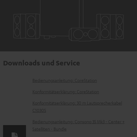
Downloads und Service
D
Bedienungsanleitung: CoreStation
o
Konformitätserklärung: CoreStation
k
Konformitätserklärung: 30 m Lautsprecherkabel
u
C1030S
m
Bedienungsanleitung: Consono 35 Mk3 - Center +
e
Satelliten - Bundle
n