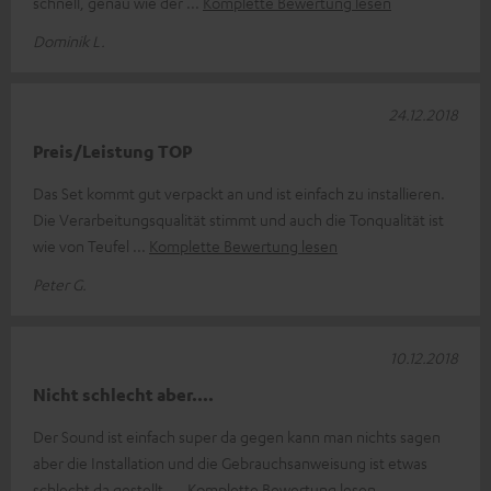
schnell, genau wie der
Komplette Bewertung lesen
Dominik L.
24.12.2018
Preis/Leistung TOP
Das Set kommt gut verpackt an und ist einfach zu installieren.
Die Verarbeitungsqualität stimmt und auch die Tonqualität ist
wie von Teufel
Komplette Bewertung lesen
Peter G.
10.12.2018
Nicht schlecht aber....
Der Sound ist einfach super da gegen kann man nichts sagen
aber die Installation und die Gebrauchsanweisung ist etwas
schlecht da gestellt.
Komplette Bewertung lesen