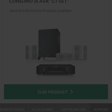
CONSONO 35 AVR "5.1-SET"
Jetzt ein ähnliches Produkt ansehen
ZUM PRODUKT
BEWERTUNGEN
ACCESSORIES
LIEFERUMFANG
SUPPORT