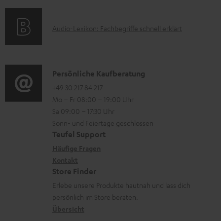
f
t
d
o
F
e
A
Audio-Lexikon: Fachbegriffe schnell erklärt
r
A
n
u
m
Q
d
a
s
i
K
Persönliche Kaufberatung
t
o
o
+49 30 217 84 217
i
Mo – Fr 08:00 – 19:00 Uhr
-
n
o
Sa 09:00 – 17:30 Uhr
L
t
n
Sonn- und Feiertage geschlossen
e
a
e
Teufel Support
x
k
n
Häufige Fragen
i
Kontakt
t
z
Store Finder
k
d
u
Erlebe unsere Produkte hautnah und lass dich
o
a
r
persönlich im Store beraten.
n
t
G
Übersicht