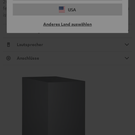
2-Wege-Satellit mit zwei starken 80-mm-Mitteltönern und
fein auflösendem 19-mm-Hochtöner. Der akustische Aufbau
USA
ist identisch zu den CS 35 FCR Mk3 Satelliten.
Anderes Land auswählen
Abmessungen
Lautsprecher
Anschlüsse