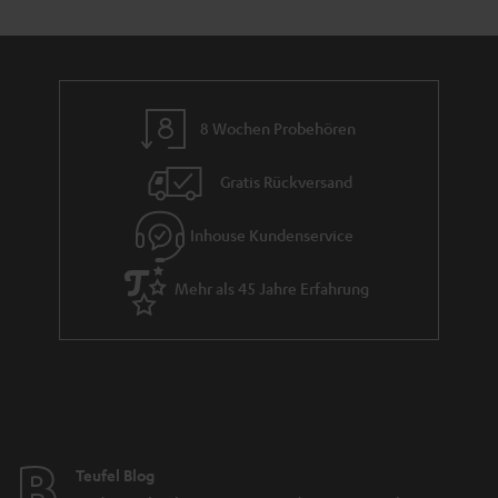
e
a
n
r
a
n
8 Wochen Probehören
t
i
Gratis Rückversand
e
Inhouse Kundenservice
Mehr als 45 Jahre Erfahrung
Teufel Blog