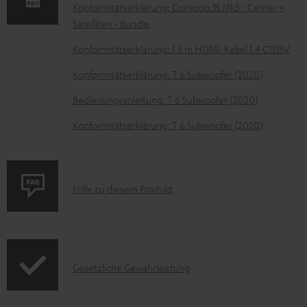
Konformitätserklärung: Consono 35 Mk3 - Center +
t
Satelliten - Bundle
e
Konformitätserklärung: 1,5 m HDMI-Kabel 1.4 C1515V
z
Konformitätserklärung: T 6 Subwoofer (2020)
u
m
Bedienungsanleitung: T 6 Subwoofer (2020)
H
Konformitätserklärung: T 6 Subwoofer (2020)
e
r
u
P
Hilfe zu diesem Produkt
n
r
t
o
e
d
r
I
Gesetzliche Gewährleistung
u
l
n
k
a