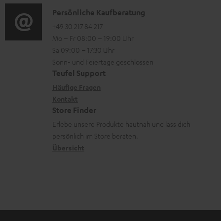
t
a
s
i
K
Persönliche Kaufberatung
e
t
o
o
+49 30 217 84 217
r
i
Mo – Fr 08:00 – 19:00 Uhr
-
n
l
o
Sa 09:00 – 17:30 Uhr
L
t
a
n
Sonn- und Feiertage geschlossen
e
a
d
e
Teufel Support
x
k
e
n
Häufige Fragen
i
Kontakt
t
n
z
Store Finder
k
d
u
Erlebe unsere Produkte hautnah und lass dich
o
a
r
persönlich im Store beraten.
n
t
G
Übersicht
e
a
n
r
a
n