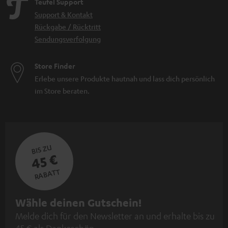
Teufel Support
Support & Kontakt
Rückgabe / Rücktritt
Sendungsverfolgung
Store Finder
Erlebe unsere Produkte hautnah und lass dich persönlich
im Store beraten.
BIS ZU
45 €
RABATT
N
Wähle deinen Gutschein!
Melde dich für den Newsletter an und erhalte bis zu
e