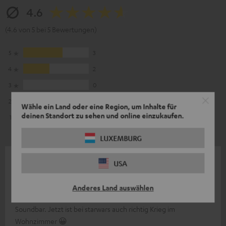
4.6
(4.6 von 5 bei 5 Bewertungen)
5
3
4
2
3
0
2
0
Wähle ein Land oder eine Region, um Inhalte für
deinen Standort zu sehen und online einzukaufen.
1
0
LUXEMBURG
23.03.2024
USA
Geil
Anderes Land auswählen
Bin begeistert. War die perfekte Ergänzung zu meiner
Soundbar. Jetzt ist bei starwars auch richtig Krieg im
Wohnzimmer 😀