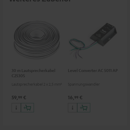
30 m Lautsprecherkabel
Level Converter AC 5011 AP
C2530S
Lautsprecherkabel 2 x 2,5 mm²
Spannungswandler
59,
€
16,
€
99
99