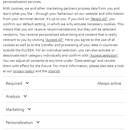
personalization services.
n
STEREO
With cookies, we and other marketing partners process data from you and
PRESSE & MARKETING
g
learn what you like - through your behaviour on our website and information
ÖSTERREICH
SMART HOME
from your terminal device. It's up to you: If you click on
"Reject All"
, you
GESCHÄFTSKUNDEN
confirm our default setting, in which we only activate necessary cookies. This
means that you will receive recommendations, but they will be selected
SCHWEIZ
BLUETOOTH-LAUTSPRECHER
PARTNERPROGRAMM
randomly. You receive personalized advertising and content that is really
relevant to you by clicking
"Accept All"
. Here you agree to the use of all
KOPFHÖRER
cookies as well as to the transfer and processing of your data in countries
NIEDERLANDE
BLOG
outside the EU/EEA. For an individual selection, you can also activate or
deactivate each category individually and confirm with
"Accept selection"
.
BLUETOOTH-KOPFHÖRER
NEWSLETTER
You can adjust all consents at any time under "Data settings" and revoke
BELGIEN
them with effect for the future. For more information, please also take a look
STEREOANLAGEN
at our
privacy policy
and the
imprint
.
STORES
FRANKREICH
LAUTSPRECHER
Required
Always active
DEINE VORTEILE BEI TEUFEL
POLEN
ULTIMA-SERIE
Analysis
TEUFEL STORY
Technische Änderungen, Tippfehler und Irrtum vorbehalten. Das auf unseren
IN-EAR-KOPFHÖRER
Marketing
SPANIEN
UNSER MANAGEMENT
Fotos abgebildete Zubehör ist nicht im Lieferumfang enthalten. Etwaige
Entsorgungsgebühren für Batterien sind im Preis inbegriffen.
FANSHOP
Personalization
NACHHALTIGKEIT
ITALIEN
©2026 Lautsprecher Teufel GmbH - All rights reserved.