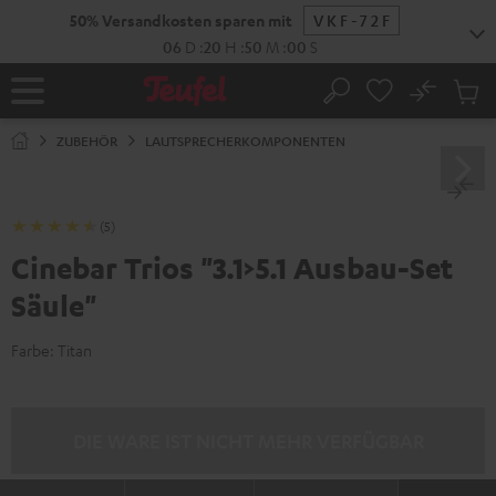
ZUM
50% Versandkosten sparen mit
VKF-72F
NHALT
RINGEN
06
D
:
20
H
:
49
M
:
59
S
No
Abs
Startseite
Suche
Artike
im
ZUBEHÖR
LAUTSPRECHERKOMPONENTEN
Waren
(5)
Cinebar Trios "3.1>5.1 Ausbau-Set
Säule"
Farbe:
Titan
DIE WARE IST NICHT MEHR VERFÜGBAR