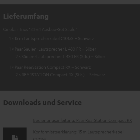
Lieferumfang
Cinebar Trios "3.1>5.1 Ausbau-Set Säule"
1 × 15 m Lautsprecherkabel C1015S – Schwarz
1 × Paar Säulen-Lautsprecher L 430 FR – Silber
2 × Säulen-Lautsprecher L 430 FR (Stk.) – Silber
1 × Paar RearStation Compact RX – Schwarz
2 × REARSTATION Compact RX (Stk.) – Schwarz
Downloads und Service
D
Bedienungsanleitung: Paar RearStation Compact RX
o
Konformitätserklärung: 15 m Lautsprecherkabel
k
C1015S