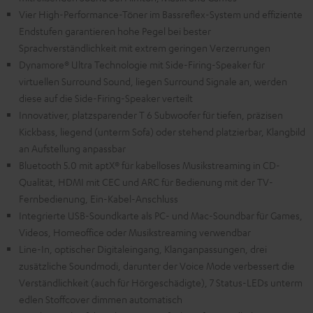
Vier High-Performance-Töner im Bassreflex-System und effiziente
Endstufen garantieren hohe Pegel bei bester
Sprachverständlichkeit mit extrem geringen Verzerrungen
Dynamore® Ultra Technologie mit Side-Firing-Speaker für
virtuellen Surround Sound, liegen Surround Signale an, werden
diese auf die Side-Firing-Speaker verteilt
Innovativer, platzsparender T 6 Subwoofer für tiefen, präzisen
Kickbass, liegend (unterm Sofa) oder stehend platzierbar, Klangbild
an Aufstellung anpassbar
Bluetooth 5.0 mit aptX® für kabelloses Musikstreaming in CD-
Qualität, HDMI mit CEC und ARC für Bedienung mit der TV-
Fernbedienung, Ein-Kabel-Anschluss
Integrierte USB-Soundkarte als PC- und Mac-Soundbar für Games,
Videos, Homeoffice oder Musikstreaming verwendbar
Line-In, optischer Digitaleingang, Klanganpassungen, drei
zusätzliche Soundmodi, darunter der Voice Mode verbessert die
Verständlichkeit (auch für Hörgeschädigte), 7 Status-LEDs unterm
edlen Stoffcover dimmen automatisch