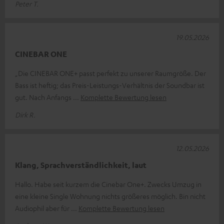
Peter T.
19.05.2026
CINEBAR ONE
„Die CINEBAR ONE+ passt perfekt zu unserer Raumgröße. Der
Bass ist heftig; das Preis-Leistungs-Verhältnis der Soundbar ist
gut. Nach Anfangs
Komplette Bewertung lesen
Dirk R.
12.05.2026
Klang, Sprachverständlichkeit, laut
Hallo. Habe seit kurzem die Cinebar One+. Zwecks Umzug in
eine kleine Single Wohnung nichts größeres möglich. Bin nicht
Audiophil aber für
Komplette Bewertung lesen