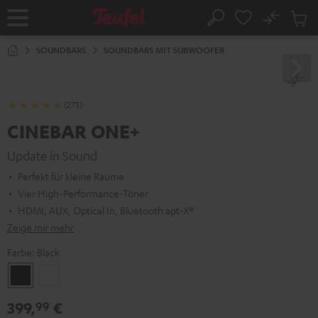
ZUM
NHALT
No
Abs
Startseite
Suche
RINGEN
Artike
im
SOUNDBARS
SOUNDBARS MIT SUBWOOFER
Waren
(273)
CINEBAR ONE+
Update in Sound
Perfekt für kleine Räume
Vier High-Performance-Töner
HDMI, AUX, Optical In, Bluetooth apt-X®
Zeige mir mehr
Farbe:
Black
Black
White
399,
€
99