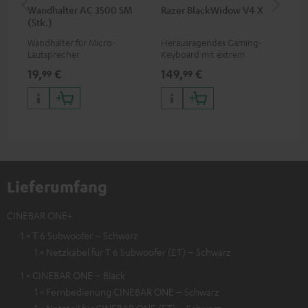
Wandhalter AC 3500 SM
Razer BlackWidow V4 X
Raz
(Stk.)
Wandhalter für Micro-
Herausragendes Gaming-
Kab
Lautsprecher
Keyboard mit extrem
Mau
robusten Doubleshot-ABS-
vie
19,
€
149,
€
14
99
99
Tastenkappen im QWERTZ-
Bel
Layout, Bedruckung nicht
opt
abnutzbar, kabelgebunden
Lieferumfang
CINEBAR ONE+
1 × T 6 Subwoofer – Schwarz
1 × Netzkabel für T 6 Subwoofer (ET) – Schwarz
1 × CINEBAR ONE – Black
1 × Fernbedienung CINEBAR ONE – Schwarz
1 × Netzteil für CINEBAR ONE (ET) – Schwarz