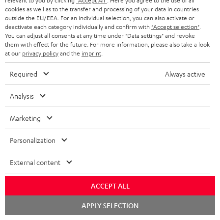
relevant to you by clicking
"Accept All"
. Here you agree to the use of all
cookies as well as to the transfer and processing of your data in countries
outside the EU/EEA. For an individual selection, you can also activate or
deactivate each category individually and confirm with
"Accept selection"
.
8 Wochen Probehören
You can adjust all consents at any time under "Data settings" and revoke
them with effect for the future. For more information, please also take a look
at our
privacy policy
and the
imprint
.
Gratis Rückversand
Required
Always active
Inhouse Kundenservice
Analysis
Mehr als 45 Jahre Erfahrung
Marketing
Personalization
External content
ACCEPT ALL
Teufel Blog
Audio-Technologien, HiFi-Trends, Tipps & Tricks
Chat
APPLY SELECTION
starten