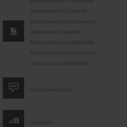
D
o
Quick Start Guide: T 6 Subwoofer
k
Konformitätserklärung: T 6 Subwoofer
u
Safety Booklet: T 6 Subwoofer
m
e
Bedienungsanleitung: CINEBAR ONE
n
Konformitätserklärung: CINEBAR ONE
t
Quick Start Guide: CINEBAR ONE
e
z
u
P
Hilfe zu diesem Produkt
m
r
H
o
e
d
r
I
Versandinfos
u