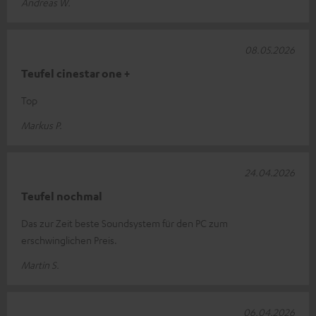
Andreas W.
08.05.2026
Teufel cinestar one +
Top
Markus P.
24.04.2026
Teufel nochmal
Das zur Zeit beste Soundsystem für den PC zum
erschwinglichen Preis.
Martin S.
06.04.2026