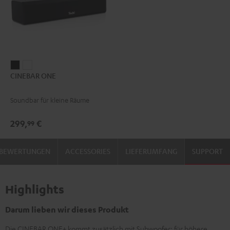
CINEBAR
CINEBAR
CINEBAR ONE
ONE
ONE
Black
White
Soundbar für kleine Räume
299,
€
99
BEWERTUNGEN
ACCESSORIES
LIEFERUMFANG
SUPPORT
Highlights
Darum lieben wir dieses Produkt
Die CINEBAR ONE+ kommt zusätzlich mit Subwoofer: für höhere