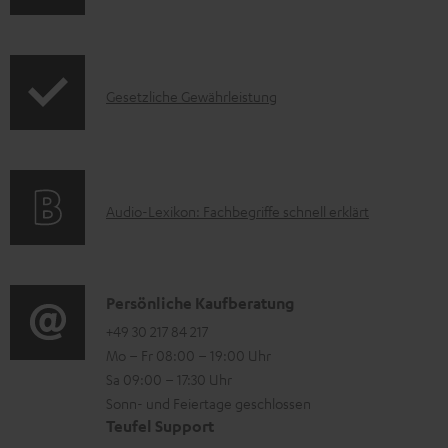
u
n
k
n
f
t
t
o
F
e
I
Gesetzliche Gewährleistung
r
A
r
n
m
Q
l
f
a
s
a
o
t
d
A
Audio-Lexikon: Fachbegriffe schnell erklärt
r
i
e
u
m
o
n
d
a
n
i
K
Persönliche Kaufberatung
t
e
o
o
+49 30 217 84 217
i
n
Mo – Fr 08:00 – 19:00 Uhr
-
n
o
z
Sa 09:00 – 17:30 Uhr
L
t
n
u
Sonn- und Feiertage geschlossen
e
a
e
Teufel Support
m