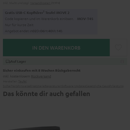
Inkl. MwSt
und zzgl.
Versandkosten
29,99 €
1
Gratis USB-C Kopfhörer
Teufel MOVE 2
Code kopieren und im Warenkorb einlösen.
MOV-T4S
Nur für kurze Zeit
Angebot endet in
0
2
D
:
0
6
H
:
4
0
M
:
1
3
S
IN DEN WARENKORB
Auf Lager
Sicher einkaufen mit 8 Wochen Rückgaberecht
inkl. kostenlosem
Rückversand
Hersteller:
Teufel
Sicherheitshinweise
Ersatzteile
Reparaturen
Software-Updates
Gesetzliche Gewährleistung
Das könnte dir auch gefallen