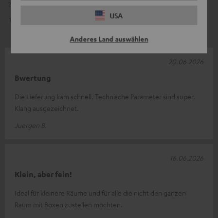
2
0
USA
1
1
Anderes Land auswählen
20.06.2026
Bwertung
Die Lieferung kam schnell. Technische Parameter sind super.
Klang ausgezeichnet.
Juergen B.
16.06.2026
Klein, aber fein!
Ideal für kleinere Räume und für alle die nicht den ganzen
Raum mit Boxen zustellen möchten.