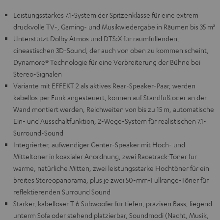
Leistungsstarkes 7.1-System der Spitzenklasse für eine extrem
druckvolle TV-, Gaming- und Musikwiedergabe in Räumen bis 35 m²
Unterstützt Dolby Atmos und DTS:X für raumfüllenden,
cineastischen 3D-Sound, der auch von oben zu kommen scheint,
Dynamore® Technologie für eine Verbreiterung der Bühne bei
Stereo-Signalen
Variante mit EFFEKT 2 als aktives Rear-Speaker-Paar, werden
kabellos per Funk angesteuert, können auf Standfuß oder an der
Wand montiert werden, Reichweiten von bis zu 15 m, automatische
Ein- und Ausschaltfunktion, 2-Wege-System für realistischen 7.1-
Surround-Sound
Integrierter, aufwendiger Center-Speaker mit Hoch- und
Mitteltöner in koaxialer Anordnung, zwei Racetrack-Töner für
warme, natürliche Mitten, zwei leistungsstarke Hochtöner für ein
breites Stereopanorama, plus je zwei 50-mm-Fullrange-Töner für
reflektierenden Surround Sound
Starker, kabelloser T 6 Subwoofer für tiefen, präzisen Bass, liegend
unterm Sofa oder stehend platzierbar, Soundmodi (Nacht, Musik,