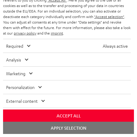
relevant to you by clicking
"Accept All"
. Here you agree to the use of all
wertiger Verarbeitung
Unterstützung inklusive
mm
379,
€
179,
€
19
00
00
cookies as well as to the transfer and processing of your data in countries
HDR10+ für eine überragende
outside the EU/EEA. For an individual selection, you can also activate or
Bildqualität mit lebensechten
deactivate each category individually and confirm with
"Accept selection"
.
Kontrasten und Farben
You can adjust all consents at any time under "Data settings" and revoke
them with effect for the future. For more information, please also take a look
at our
privacy policy
and the
imprint
.
Required
Always active
Analysis
Lieferumfang
Marketing
CINEBAR 22 Surround für Dolby Atmos "7.1-Set"
Personalization
1 × Soundbar CB 22 – Schwarz
1 × CINEBAR 22 Stromkabel – Schwarz
External content
1 × CINEBAR 22 Fernbedienung – Schwarz
2 × AAA-Batterie
ACCEPT ALL
1 × Paar Satelliten-Lautsprecher Effekt 2 – Schwarz
Chat
APPLY SELECTION
starten
2 × EFFEKT 2 Netzkabel – Schwarz