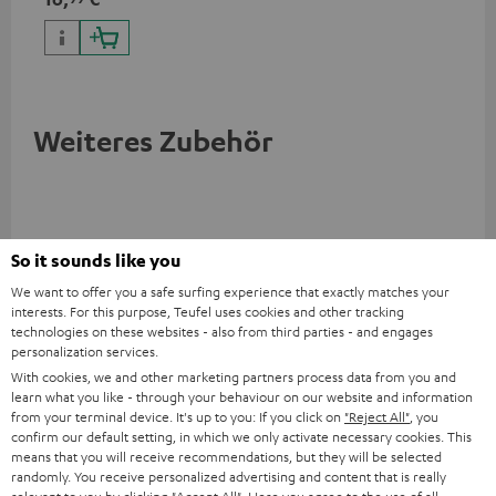
Weiteres Zubehör
So it sounds like you
We want to offer you a safe surfing experience that exactly matches your
interests. For this purpose, Teufel uses cookies and other tracking
technologies on these websites - also from third parties - and engages
personalization services.
With cookies, we and other marketing partners process data from you and
learn what you like - through your behaviour on our website and information
YAMAHA CD-S303
Panasonic Blu-ray Player
1,5
from your terminal device. It's up to you: If you click on
"Reject All"
, you
DP-UB154
C7
confirm our default setting, in which we only activate necessary cookies. This
means that you will receive recommendations, but they will be selected
Hochwertiger CD-Player mit
Ultra HD 4K Blu-ray Player mit
Ver
randomly. You receive personalized advertising and content that is really
beeindruckendem Sound und
Dolby Atmos und Multi HDR-
Kab