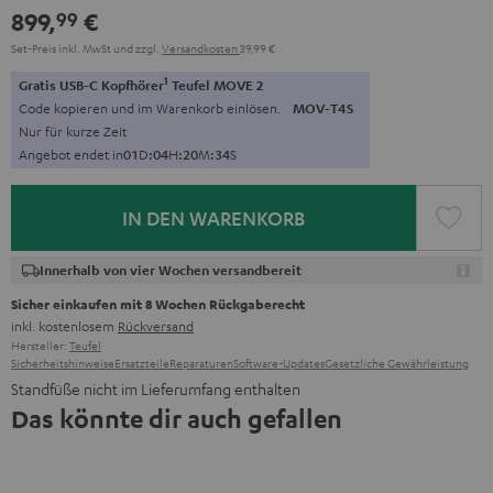
899,
€
99
Set-Preis inkl. MwSt
und zzgl.
Versandkosten
39,99 €
1
Gratis USB-C Kopfhörer
Teufel MOVE 2
Code kopieren und im Warenkorb einlösen.
MOV-T4S
Nur für kurze Zeit
Angebot endet in
0
1
D
:
0
4
H
:
2
0
M
:
3
2
S
IN DEN WARENKORB
Innerhalb von vier Wochen versandbereit
Sicher einkaufen mit 8 Wochen Rückgaberecht
inkl. kostenlosem
Rückversand
Hersteller:
Teufel
Sicherheitshinweise
Ersatzteile
Reparaturen
Software-Updates
Gesetzliche Gewährleistung
Standfüße nicht im Lieferumfang enthalten
Das könnte dir auch gefallen