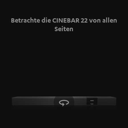
Inhalte angezeigt werden. Dabei können
personenbezogene Daten an Drittplattformen
übermittelt werden.
Weitere Informationen sind in der
Betrachte die CINEBAR 22 von allen
Datenschutzerklärung unter I zu finden
.
Seiten