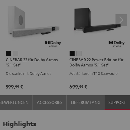
CINEBAR
CINEBAR
CINEBAR
CINEBAR
CINEBAR 22 für Dolby Atmos
CINEBAR 22 Power Edition für
22
22
22
22
"5.1-Set"
Dolby Atmos "5.1-Set"
für
für
Power
Power
Die starke mit Dolby Atmos
Mit stärkerem T 10 Subwoofer
Dolby
Dolby
Edition
Edition
Atmos
Atmos
für
für
599,
€
699,
€
99
99
"5.1-
"5.1-
Dolby
Dolby
Set"
Set"
Atmos
Atmos
BEWERTUNGEN
ACCESSORIES
LIEFERUMFANG
SUPPORT
Schwarz
Weiß
"5.1-
"5.1-
Set"
Set"
Schwarz
Weiß
Highlights