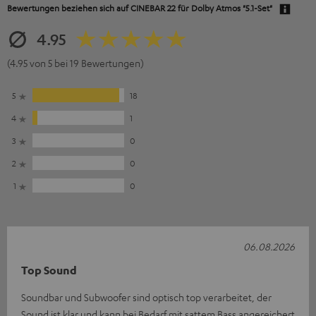
Bewertungen beziehen sich auf
CINEBAR 22 für Dolby Atmos "5.1-Set"
4.95
(4.95 von 5 bei 19 Bewertungen)
5
18
4
1
3
0
2
0
1
0
06.08.2026
Top Sound
Soundbar und Subwoofer sind optisch top verarbeitet, der
Sound ist klar und kann bei Bedarf mit sattem Bass angereichert