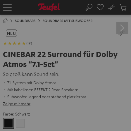
ZUM
NHALT
No
Abs
Startseite
Suche
RINGEN
Artike
im
SOUNDBARS
SOUNDBARS MIT SUBWOOFER
Waren
NEU
(19)
CINEBAR 22 Surround für Dolby
Atmos "7.1-Set"
So groß kann Sound sein.
7.1-System mit Dolby Atmos
Mit kabellosen EFFEKT 2 Rear-Speakern
Subwoofer liegend oder stehend platzierbar
Zeige mir mehr
Farbe:
Schwarz
Schwarz
Weiß