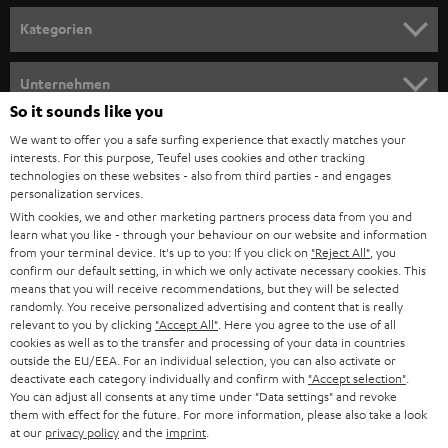
n
Kategorien
m
HEIMKINO
e
Unternehmen
l
So it sounds like you
HEIMKINO-KOMPLETTANLAGEN
SUPPORT
d
Teufel Onlineshops
We want to offer you a safe surfing experience that exactly matches your
interests. For this purpose, Teufel uses cookies and other tracking
SOUNDBARS
u
KARRIERE
technologies on these websites - also from third parties - and engages
DEUTSCHLAND
personalization services.
n
STEREO
With cookies, we and other marketing partners process data from you and
PRESSE & MARKETING
g
learn what you like - through your behaviour on our website and information
ÖSTERREICH
SMART HOME
from your terminal device. It's up to you: If you click on
"Reject All"
, you
GESCHÄFTSKUNDEN
confirm our default setting, in which we only activate necessary cookies. This
means that you will receive recommendations, but they will be selected
SCHWEIZ
BLUETOOTH-LAUTSPRECHER
PARTNERPROGRAMM
randomly. You receive personalized advertising and content that is really
relevant to you by clicking
"Accept All"
. Here you agree to the use of all
KOPFHÖRER
cookies as well as to the transfer and processing of your data in countries
NIEDERLANDE
BLOG
outside the EU/EEA. For an individual selection, you can also activate or
deactivate each category individually and confirm with
"Accept selection"
.
BLUETOOTH-KOPFHÖRER
NEWSLETTER
You can adjust all consents at any time under "Data settings" and revoke
BELGIEN
them with effect for the future. For more information, please also take a look
STEREOANLAGEN
at our
privacy policy
and the
imprint
.
STORES