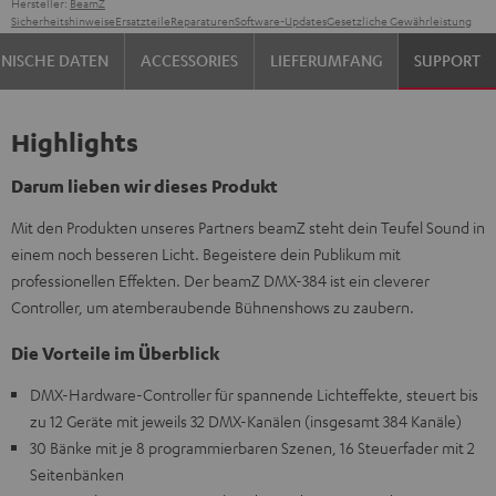
Hersteller:
BeamZ
Sicherheitshinweise
Ersatzteile
Reparaturen
Software-Updates
Gesetzliche Gewährleistung
NISCHE DATEN
ACCESSORIES
LIEFERUMFANG
SUPPORT
Highlights
Darum lieben wir dieses Produkt
Mit den Produkten unseres Partners beamZ steht dein Teufel Sound in
einem noch besseren Licht. Begeistere dein Publikum mit
professionellen Effekten. Der beamZ DMX-384 ist ein cleverer
Controller, um atemberaubende Bühnenshows zu zaubern.
Die Vorteile im Überblick
DMX-Hardware-Controller für spannende Lichteffekte, steuert bis
zu 12 Geräte mit jeweils 32 DMX-Kanälen (insgesamt 384 Kanäle)
30 Bänke mit je 8 programmierbaren Szenen, 16 Steuerfader mit 2
Seitenbänken