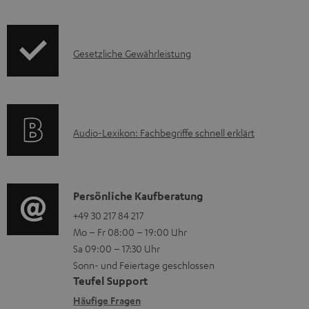
z
f
t
u
o
F
m
I
Gesetzliche Gewährleistung
r
A
H
n
m
Q
e
f
a
s
r
o
t
u
A
Audio-Lexikon: Fachbegriffe schnell erklärt
r
i
n
u
m
o
t
d
a
n
e
i
K
Persönliche Kaufberatung
t
e
r
o
o
+49 30 217 84 217
i
n
l
Mo – Fr 08:00 – 19:00 Uhr
-
n
o
z
a
Sa 09:00 – 17:30 Uhr
L
t
n
u
Sonn- und Feiertage geschlossen
d
e
a
e
Teufel Support
m
e
x
k
n
Häufige Fragen
V