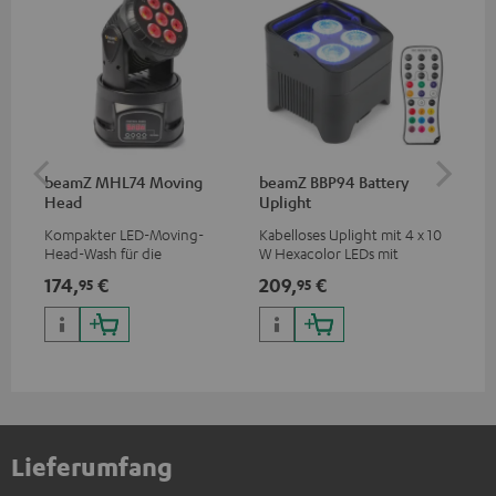
beamZ MHL74 Moving
beamZ BBP94 Battery
be
Head
Uplight
Bar
Kompakter LED-Moving-
Kabelloses Uplight mit 4 x 10
LED
Head-Wash für die
W Hexacolor LEDs mit
LED
professionelle Ausleuchtung
RGBWA-UV: grenzenlose
und
174,
€
209,
€
10
95
95
deiner Show
Farbvielfalt & Schwarzlicht
Lieferumfang