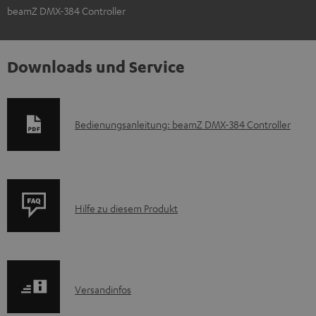
beamZ DMX-384 Controller
Downloads und Service
D
Bedienungsanleitung: beamZ DMX-384 Controller
o
k
u
P
m
Hilfe zu diesem Produkt
r
e
o
n
d
t
I
Versandinfos
u
e
n
k