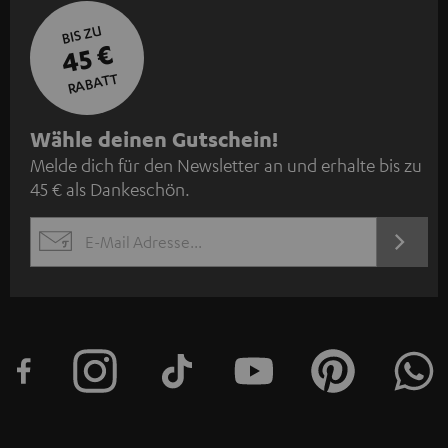
BIS ZU
45 €
RABATT
N
Wähle deinen Gutschein!
Melde dich für den Newsletter an und erhalte bis zu
e
45 € als Dankeschön.
w
s
JETZT
EMAIL
l
ANME
WIDGET
e
t
t
e
r
a