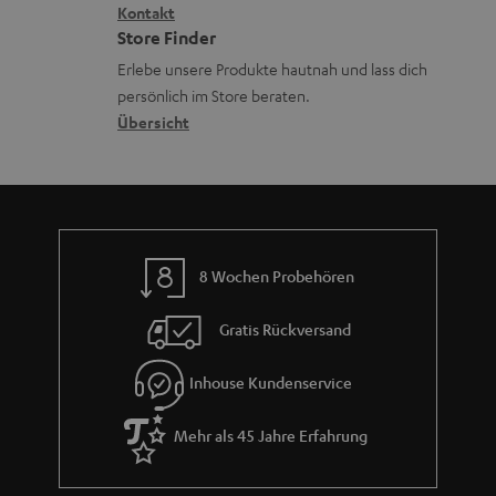
n
i
Kontakt
t
z
e
Store Finder
k
d
u
r
Erlebe unsere Produkte hautnah und lass dich
o
a
r
s
persönlich im Store beraten.
n
t
G
Übersicht
a
e
a
n
n
r
d
a
n
8 Wochen Probehören
t
i
Gratis Rückversand
e
Inhouse Kundenservice
Mehr als 45 Jahre Erfahrung