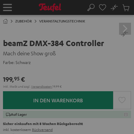
ZUM
NHALT
No
Abs
Startseite
Suche
RINGEN
Artike
im
ZUBEHÖR
VERANSTALTUNGSTECHNIK
Waren
beamZ DMX-384 Controller
Mach deine Show groß
Farbe:
Schwarz
199,
€
95
Inkl. MwSt
und zzgl.
Versandkosten
19,99 €
IN DEN WARENKORB
Auf Lager
Sicher einkaufen mit 8 Wochen Rückgaberecht
inkl. kostenlosem
Rückversand