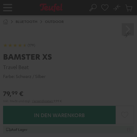
ZUM
NHALT
No
Abs
Startseite
Suche
RINGEN
Artike
im
BLUETOOTH
OUTDOOR
Waren
(179)
BAMSTER XS
Travel Beat
Farbe:
Schwarz / Silber
79,
€
99
Inkl. MwSt
und zzgl.
Versandkosten
9,99 €
IN DEN WARENKORB
Auf Lager