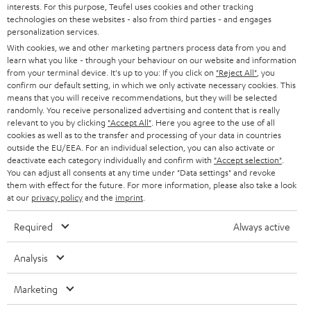
interests. For this purpose, Teufel uses cookies and other tracking
SOUNDBARS
u
KARRIERE
technologies on these websites - also from third parties - and engages
DEUTSCHLAND
personalization services.
n
STEREO
With cookies, we and other marketing partners process data from you and
PRESSE & MARKETING
g
learn what you like - through your behaviour on our website and information
ÖSTERREICH
SMART HOME
from your terminal device. It's up to you: If you click on
"Reject All"
, you
GESCHÄFTSKUNDEN
confirm our default setting, in which we only activate necessary cookies. This
means that you will receive recommendations, but they will be selected
SCHWEIZ
BLUETOOTH-LAUTSPRECHER
PARTNERPROGRAMM
randomly. You receive personalized advertising and content that is really
relevant to you by clicking
"Accept All"
. Here you agree to the use of all
KOPFHÖRER
cookies as well as to the transfer and processing of your data in countries
NIEDERLANDE
BLOG
outside the EU/EEA. For an individual selection, you can also activate or
deactivate each category individually and confirm with
"Accept selection"
.
BLUETOOTH-KOPFHÖRER
NEWSLETTER
You can adjust all consents at any time under "Data settings" and revoke
BELGIEN
them with effect for the future. For more information, please also take a look
STEREOANLAGEN
at our
privacy policy
and the
imprint
.
STORES
FRANKREICH
LAUTSPRECHER
Required
Always active
DEINE VORTEILE BEI TEUFEL
POLEN
ULTIMA-SERIE
Analysis
TEUFEL STORY
Technische Änderungen, Tippfehler und Irrtum vorbehalten. Das auf unseren
IN-EAR-KOPFHÖRER
Marketing
SPANIEN
UNSER MANAGEMENT
Fotos abgebildete Zubehör ist nicht im Lieferumfang enthalten. Etwaige
Entsorgungsgebühren für Batterien sind im Preis inbegriffen.