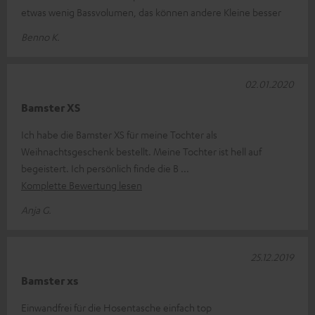
etwas wenig Bassvolumen, das können andere Kleine besser
Benno K.
02.01.2020
Bamster XS
Ich habe die Bamster XS für meine Tochter als
Weihnachtsgeschenk bestellt. Meine Tochter ist hell auf
begeistert. Ich persönlich finde die B
Komplette Bewertung lesen
Anja G.
25.12.2019
Bamster xs
Einwandfrei für die Hosentasche einfach top