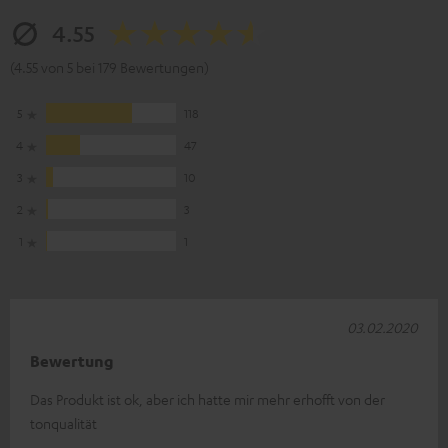
4.55
(4.55 von 5 bei 179 Bewertungen)
5
118
4
47
3
10
2
3
1
1
03.02.2020
Bewertung
Das Produkt ist ok, aber ich hatte mir mehr erhofft von der
tonqualität