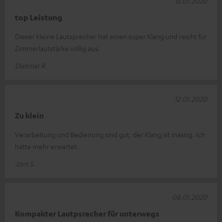
15.01.2020
top Leistung
Dieser kleine Lautsprecher hat einen super Klang und reicht für
Zimmerlautstärke völlig aus.
Dietmar R.
12.01.2020
Zu klein
Verarbeitung und Bedienung sind gut, der Klang ist mässig. Ich
hatte mehr erwartet.
Jörn S.
08.01.2020
Kompakter Lautpsrecher für unterwegs