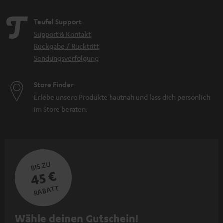
Teufel Support
Support & Kontakt
Rückgabe / Rücktritt
Sendungsverfolgung
Store Finder
Erlebe unsere Produkte hautnah und lass dich persönlich
im Store beraten.
BIS ZU
45 €
RABATT
N
Wähle deinen Gutschein!