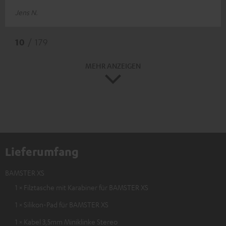
Jens N.
10
/ 179
MEHR ANZEIGEN
Lieferumfang
BAMSTER XS
1 × Filztasche mit Karabiner für BAMSTER XS
1 × Silikon-Pad für BAMSTER XS
1 × Kabel 3,5mm Miniklinke Stereo