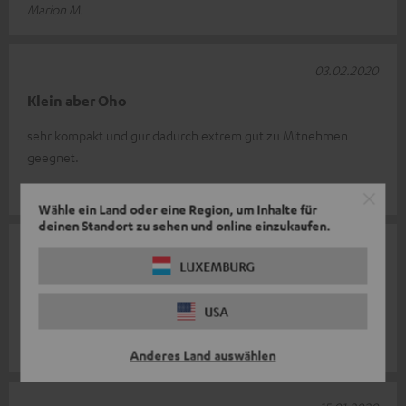
Marion M.
03.02.2020
Klein aber Oho
sehr kompakt und gur dadurch extrem gut zu Mitnehmen
geegnet.
Kai T.
Wähle ein Land oder eine Region, um Inhalte für
deinen Standort zu sehen und online einzukaufen.
02.02.2020
LUXEMBURG
BAMSTER XS
USA
Absoluter Hammer Wie immer Top Sound Weiter so
Karola S.
Anderes Land auswählen