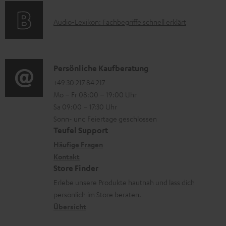
s
u
o
t
n
A
Audio-Lexikon: Fachbegriffe schnell erklärt
r
i
t
u
m
o
e
d
a
n
r
i
K
Persönliche Kaufberatung
t
e
l
o
o
+49 30 217 84 217
i
n
Mo – Fr 08:00 – 19:00 Uhr
a
-
n
o
z
Sa 09:00 – 17:30 Uhr
d
L
t
n
u
Sonn- und Feiertage geschlossen
e
e
a
e
Teufel Support
m
n
x
k
n
Häufige Fragen
V
i
Kontakt
t
z
e
Store Finder
k
d
u
r
Erlebe unsere Produkte hautnah und lass dich
o
a
r
s
persönlich im Store beraten.
n
t
G
Übersicht
a
e
a
n