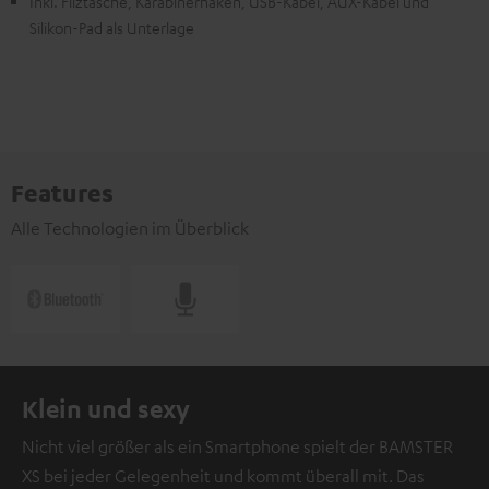
Inkl. Filztasche, Karabinerhaken, USB-Kabel, AUX-Kabel und
Silikon-Pad als Unterlage
Features
Alle Technologien im Überblick
Klein und sexy
Nicht viel größer als ein Smartphone spielt der BAMSTER
XS bei jeder Gelegenheit und kommt überall mit. Das