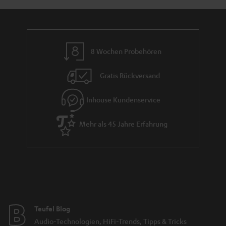
n
r
d
a
n
8 Wochen Probehören
t
i
Gratis Rückversand
e
Inhouse Kundenservice
Mehr als 45 Jahre Erfahrung
Teufel Blog
Audio-Technologien, HiFi-Trends, Tipps & Tricks