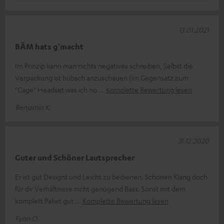
13.01.2021
BÄM hats g'macht
Im Prinzip kann man nichts negatives schreiben, Selbst die
Verpackung ist hübsch anzuschauen (im Gegensatz zum
"Cage" Headset was ich no
Komplette Bewertung lesen
Benjamin K.
31.12.2020
Guter und Schöner Lautsprecher
Er ist gut Designt und Leicht zu bedienen. Schönen Klang doch
für dir Verhältnisse nicht genügend Bass. Sonst mit dem
komplett Paket gut
Komplette Bewertung lesen
Fynn O.