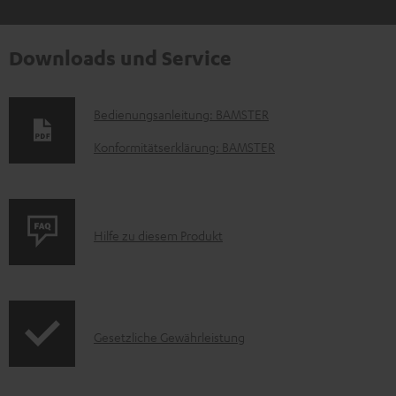
Downloads und Service
D
Bedienungsanleitung: BAMSTER
o
Konformitätserklärung: BAMSTER
k
u
m
P
Hilfe zu diesem Produkt
e
r
n
o
t
d
e
I
Gesetzliche Gewährleistung
u
z
n
k
u
f
t