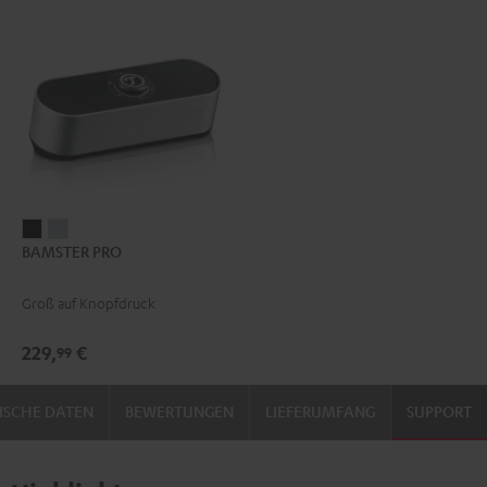
BAMSTER
BAMSTER
BAMSTER PRO
PRO
PRO
Schwarz
Silber
Groß auf Knopfdruck
229,
€
99
ISCHE DATEN
BEWERTUNGEN
LIEFERUMFANG
SUPPORT