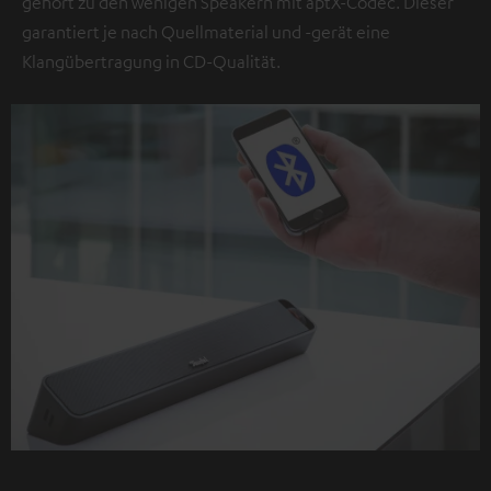
gehört zu den wenigen Speakern mit aptX-Codec. Dieser
garantiert je nach Quellmaterial und -gerät eine
Klangübertragung in CD-Qualität.