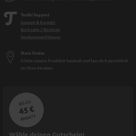
Teufel Support
Support & Kontakt
Rückgabe / Rücktritt
Sendungsverfolgung
Store Finder
Erlebe unsere Produkte hautnah und lass dich persönlich
im Store beraten.
BIS ZU
45 €
RABATT
N
Wähle deinen Gutschein!