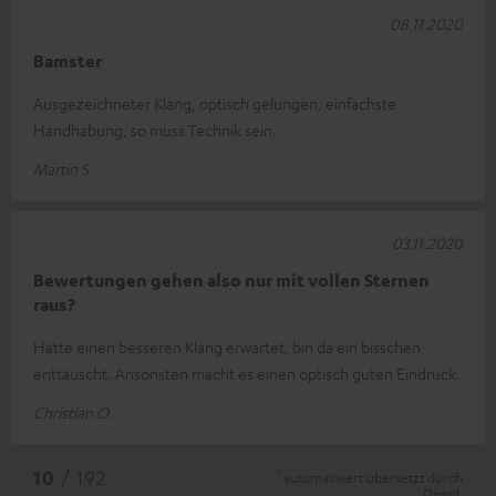
08.11.2020
Bamster
Ausgezeichneter Klang, optisch gelungen, einfachste
Handhabung, so muss Technik sein.
Martin S.
03.11.2020
Bewertungen gehen also nur mit vollen Sternen
raus?
Hätte einen besseren Klang erwartet, bin da ein bisschen
enttäuscht. Ansonsten macht es einen optisch guten Eindruck.
Christian O.
*
10
/ 192
automatisiert übersetzt durch
DeepL