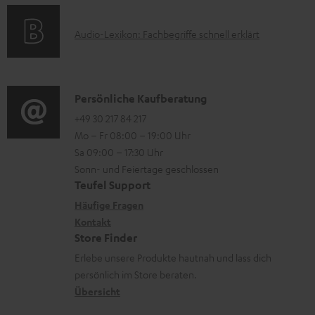
m
o
F
H
A
Audio-Lexikon: Fachbegriffe schnell erklärt
r
A
e
u
m
Q
r
d
a
s
u
i
K
Persönliche Kaufberatung
t
n
o
o
+49 30 217 84 217
i
t
Mo – Fr 08:00 – 19:00 Uhr
-
n
o
Sa 09:00 – 17:30 Uhr
e
L
t
n
Sonn- und Feiertage geschlossen
r
e
a
e
Teufel Support
l
x
k
n
Häufige Fragen
a
i
Kontakt
t
z
Store Finder
d
k
d
u
Erlebe unsere Produkte hautnah und lass dich
e
o
a
r
persönlich im Store beraten.
n
n
t
G
Übersicht
e
a