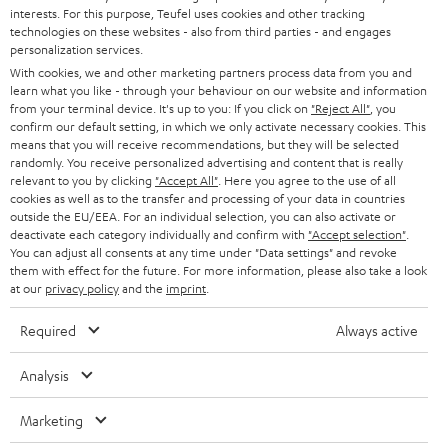
interests. For this purpose, Teufel uses cookies and other tracking
SOUNDBARS
u
KARRIERE
technologies on these websites - also from third parties - and engages
DEUTSCHLAND
personalization services.
n
STEREO
With cookies, we and other marketing partners process data from you and
PRESSE & MARKETING
g
learn what you like - through your behaviour on our website and information
ÖSTERREICH
SMART HOME
from your terminal device. It's up to you: If you click on
"Reject All"
, you
GESCHÄFTSKUNDEN
confirm our default setting, in which we only activate necessary cookies. This
means that you will receive recommendations, but they will be selected
SCHWEIZ
BLUETOOTH-LAUTSPRECHER
PARTNERPROGRAMM
randomly. You receive personalized advertising and content that is really
relevant to you by clicking
"Accept All"
. Here you agree to the use of all
KOPFHÖRER
cookies as well as to the transfer and processing of your data in countries
NIEDERLANDE
BLOG
outside the EU/EEA. For an individual selection, you can also activate or
deactivate each category individually and confirm with
"Accept selection"
.
BLUETOOTH-KOPFHÖRER
NEWSLETTER
You can adjust all consents at any time under "Data settings" and revoke
BELGIEN
them with effect for the future. For more information, please also take a look
STEREOANLAGEN
at our
privacy policy
and the
imprint
.
STORES
FRANKREICH
LAUTSPRECHER
Required
Always active
DEINE VORTEILE BEI TEUFEL
POLEN
ULTIMA-SERIE
Analysis
TEUFEL STORY
Technische Änderungen, Tippfehler und Irrtum vorbehalten. Das auf unseren
IN-EAR-KOPFHÖRER
Marketing
SPANIEN
UNSER MANAGEMENT
Fotos abgebildete Zubehör ist nicht im Lieferumfang enthalten. Etwaige