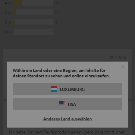
4
38
3
12
2
6
1
1
17.12.2021
Gut
Wähle ein Land oder eine Region, um Inhalte für
deinen Standort zu sehen und online einzukaufen.
Guter Klang
LUXEMBURG
Thorsten M.
USA
26.01.2021
Anderes Land auswählen
Durchschnittlicher Sound
Ich hatte von dem Teufelprodukt einen überdurchschnittlichen