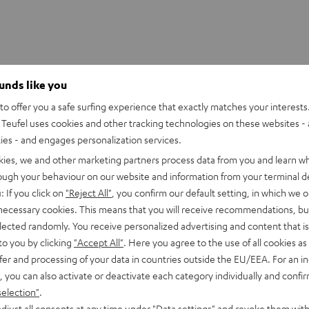
ounds like you
sskabel 3,5-mm-Klinke 1,5 m
o offer you a safe surfing experience that exactly matches your interests.
Teufel uses cookies and other tracking technologies on these websites - 
nschlüsse
ties - and engages personalization services.
kies, we and other marketing partners process data from you and learn w
abel
rough your behaviour on our website and information from your terminal de
: If you click on
"Reject All"
, you confirm our default setting, in which we o
 necessary cookies. This means that you will receive recommendations, bu
elected randomly. You receive personalized advertising and content that is 
to you by clicking
"Accept All"
. Here you agree to the use of all cookies as 
fer and processing of your data in countries outside the EU/EEA. For an in
, you can also activate or deactivate each category individually and confi
selection"
.
djust all consents at any time under "Data settings" and revoke them with