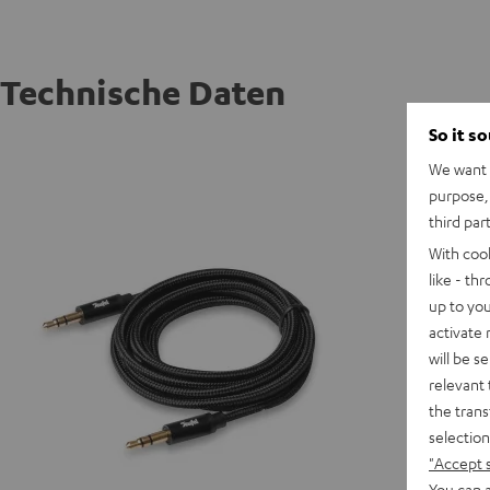
Technische Daten
So it s
Anschlu
We want t
purpose, 
A
third par
With coo
K
like - th
up to you
activate
will be s
relevant 
the trans
selection
"Accept 
You can a