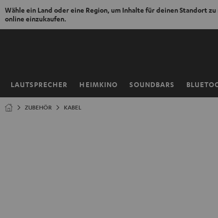
Wähle ein Land oder eine Region, um Inhalte für deinen Standort zu
online einzukaufen.
ZUM
NHALT
RINGEN
LAUTSPRECHER
HEIMKINO
SOUNDBARS
BLUETO
Startseite
ZUBEHÖR
KABEL