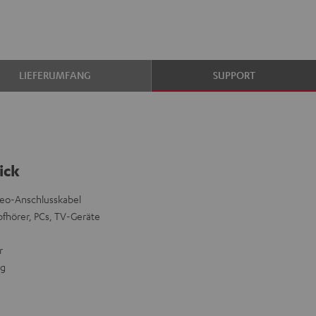
LIEFERUMFANG
SUPPORT
ick
reo-Anschlusskabel
pfhörer, PCs, TV-Geräte
r
ng