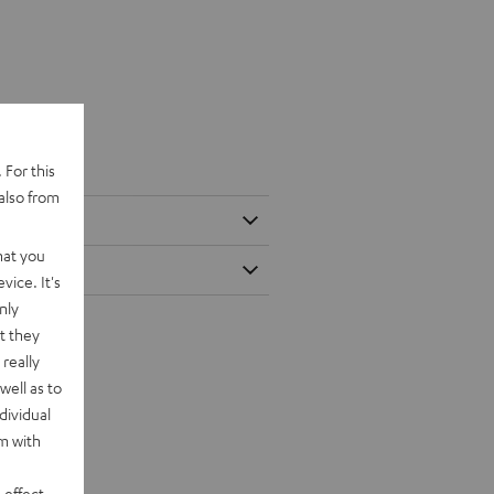
 For this
also from
hat you
vice. It's
nly
t they
really
well as to
dividual
rm with
 effect