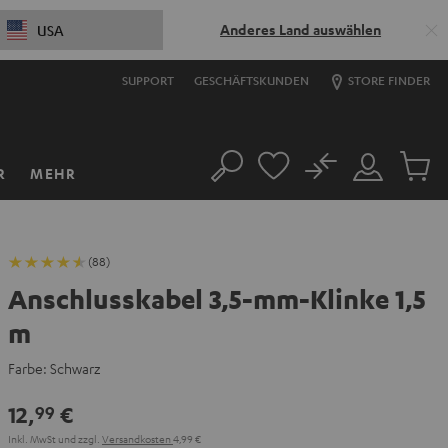
Anderes Land auswählen
USA
SUPPORT
GESCHÄFTSKUNDEN
STORE FINDER
No
R
MEHR
Suche
Mein
Artikel
Konto
im
Warenk
(88)
Anschlusskabel 3,5-mm-Klinke 1,5
m
Farbe:
Schwarz
12,
€
99
Inkl. MwSt
und zzgl.
Versandkosten
4,99 €