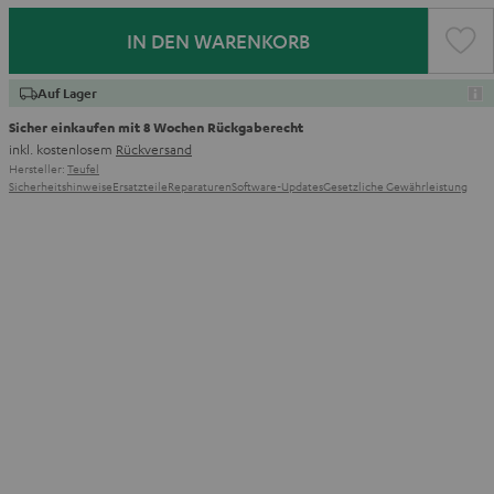
IN DEN WARENKORB
Auf Lager
Sicher einkaufen mit 8 Wochen Rückgaberecht
inkl. kostenlosem
Rückversand
Hersteller:
Teufel
Sicherheitshinweise
Ersatzteile
Reparaturen
Software-Updates
Gesetzliche Gewährleistung