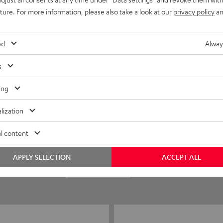
uture. For more information, please also take a look at our
privacy policy
an
ed
Alway
s
ing
5
75
lization
4
10
l content
3
1
APPLY SELECTION
ACCEPT ALL
2
1
1
0