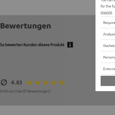
for the f
imprint
.
Requir
Bewertungen
Analysi
So bewerten Kunden dieses Produkt
Market
Persona
Externa
4.83
(4.83 von 5 bei 87 Bewertungen)