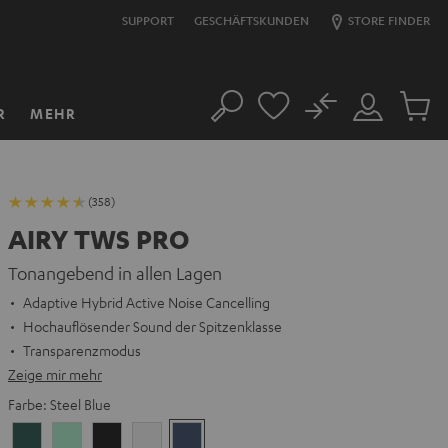
SUPPORT
GESCHÄFTSKUNDEN
STORE FINDER
No
R
MEHR
Suche
Mein
Artikel
Konto
im
Warenk
(358)
AIRY TWS PRO
Tonangebend in allen Lagen
Adaptive Hybrid Active Noise Cancelling
Hochauflösender Sound der Spitzenklasse
Transparenzmodus
Zeige mir mehr
Farbe:
Steel Blue
Cosmic
Misty
Night
Silver
Steel