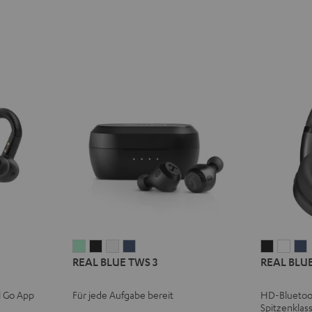
REAL
REAL
REAL
REAL
REAL
REA
REAL BLUE TWS 3
REAL BLUE
BLUE
BLUE
BLUE
BLUE
BLUE
BLU
TWS
TWS
TWS
TWS
NC
NC
l Go App
Für jede Aufgabe bereit
HD-Bluetoo
3
3
3
3
3
3
3
Spitzenklas