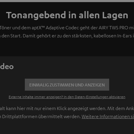
Tonangebend in allen Lagen
Töner und dem aptX™ Adaptive Codec geht der AIRY TWS PRO mi
en Start. Damit gehört er zu den stärksten, kabellosen In-Ears i
ideo
EINMALIG ZUSTIMMEN UND ANZEIGEN
Externe Inhalte immer anzeigen? In den Daten‑Einstellungen aktivieren
lt kann hier mit nur einem Klick angezeigt werden. Mit dem Ankl
 Drittplattformen übermittelt werden.
Weitere Informationen si