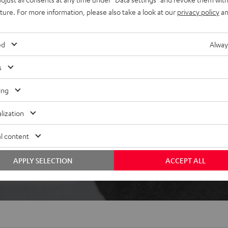
d Notebook), Pausieren der
uture. For more information, please also take a look at our
privacy policy
an
ed
Alway
s
ing
lization
ei 358 Bewertungen)
l content
APPLY SELECTION
ACCEPT ALL
WERTUNGEN