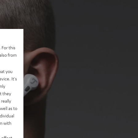
 For this
also from
hat you
vice. It's
nly
t they
really
well as to
dividual
rm with
 effect