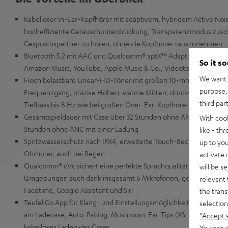
Kabelloser In-Ear-Kopfhörer mit adaptivem, hybridem Active Nois
hocheffiziente Geräuschunterdrückung, Transparenzmodus zusc
Gesprächspartner zu hören, ohne die Kopfhörer rauszunehmen
Bluetooth 5.2 mit AAC und Qualcomm® aptX™ Adaptive für Musiks
So it s
Amazon Music, YouTube, Apple Music & Co., Videoton wird lipp
We want t
Hoch belastbare Linear-HD-Töner mit großen 10-mm-Membranen
purpose, 
Frequenzgang, präzise Höhen, warme Mitten, druckvollem Oberb
third par
Tiefbass bis 8 Hz wie bei großen Over-Ear-Kopfhörern
Gesamtspieldauer mit Case über 32 Stunden ohne ANC, über 19 S
With coo
Stunden ohne ANC mit einer Ladung
like - th
Spritzwasserschutz nach IPX4, erweiterte Touch-Bedienung und Sl
up to you
Ohrhörer, auch bei Regen
activate
Qualcomm® cVc sichert eine perfekte Sprachqualität in Calls auch
will be s
Umgebungen auch dank insgesamt 6 Mikrofonen, geeignet für T
relevant 
Facetime, Google Assistant und Siri
the trans
Teufel Go App für Klang- und Einstellungsmöglichkeiten, Akkuanz
selection
am Ladecase, Auto-Pairing, Mushroom-Ear-Tips (XS, S, M, L, XL) au
"Accept 
kabelloses Laden des Cases
You can a