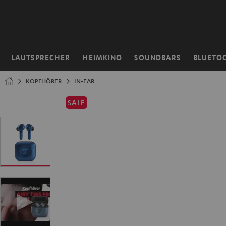
ZUM
NHALT
RINGEN
LAUTSPRECHER
HEIMKINO
SOUNDBARS
BLUETO
Startseite
KOPFHÖRER
IN-EAR
SALE