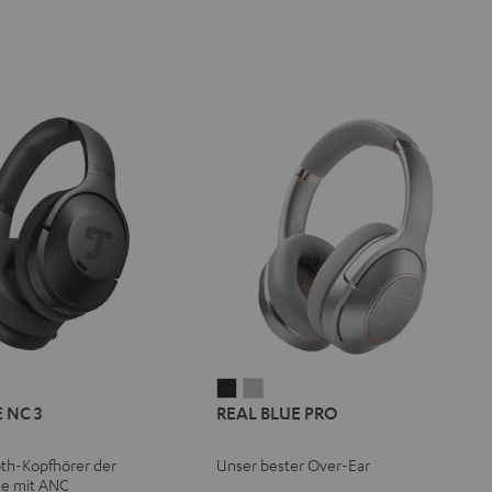
L
REAL
REAL
REAL
 NC 3
REAL BLUE PRO
E
BLUE
BLUE
BLUE
NC
PRO
PRO
th-Kopfhörer der
Unser bester Over-Ear
Night
Titanium
se mit ANC