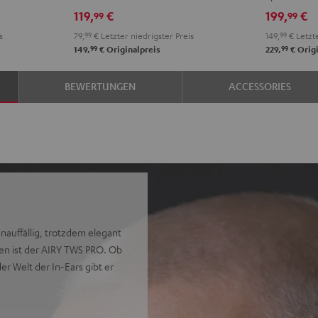
Misty
Night
Pure
Steel
Night
Pearl
S
119,
€
199,
€
99
99
Green
Black
White
Blue
Black
Whit
B
s
79,
99
€
Letzter niedrigster Preis
149,
99
€
Letzte
99
99
149,
€
Originalpreis
229,
€
Origi
BEWERTUNGEN
ACCESSORIES
unauffällig, trotzdem elegant
en ist der AIRY TWS PRO. Ob
r Welt der In-Ears gibt er