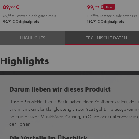
Black
White
Red
Green
Blue
Misty
Moon
Night
Space
89,
€
99,
€
99
99
Deal
Green
Gray
Black
Blue
69,
99
€
Letzter niedrigster Preis
119,
99
€
Letzter niedrigster Prei
99
99
99,
€
Originalpreis
119,
€
Originalpreis
HIGHLIGHTS
TECHNISCHE DATEN
Highlights
Darum lieben wir dieses Produkt
Unsere Entwickler hier in Berlin haben einen Kopfhörer kreiert, der 
und mit maximaler Klangleistung an den Start geht. Herausgekomm
beim intensiven Musikhören, Gaming, im Office oder unterwegs: in de
den Ton an.
Die Vorteile im Überblick