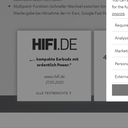
Multipoint-Funktion (schneller Wechsel zwischen Smartphone un
for the f
Wiedergabe bei Abnahme der In-Ears, Google Fast Pair
imprint
.
Requir
Analysi
Market
4.52
„… kompakte Earbuds mit
Persona
ordentlich Power.“
(4.52 von 5 b
Externa
www.hifi.de
27.01.2025
ALLE BE
ALLE TESTBERICHTE