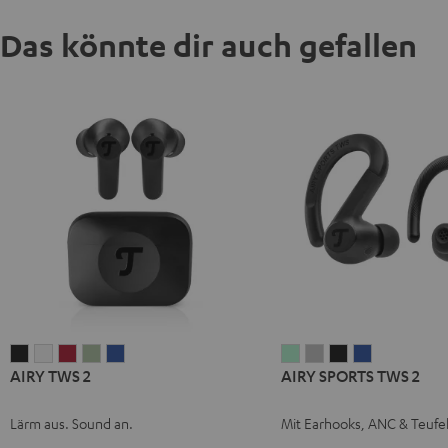
Das könnte dir auch gefallen
AIRY
AIRY
AIRY
AIRY
AIRY
AIRY
AIRY
AIRY
AIRY
AIRY TWS 2
AIRY SPORTS TWS 2
TWS
TWS
TWS
TWS
TWS
SPORTS
SPORTS
SPORTS
SPORTS
2
2
2
2
2
TWS
TWS
TWS
TWS
Lärm aus. Sound an.
Mit Earhooks, ANC & Teufe
Night
Pure
Ruby
Sage
Space
2
2
2
2