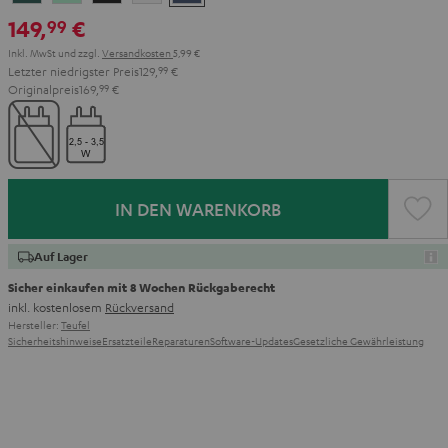
Teal
Green
Black
White
Blue
149,
€
99
Inkl. MwSt
und zzgl.
Versandkosten
5,99 €
Letzter niedrigster Preis
129,
99
€
Originalpreis
169,
99
€
IN DEN WARENKORB
Auf Lager
Sicher einkaufen mit 8 Wochen Rückgaberecht
inkl. kostenlosem
Rückversand
Hersteller:
Teufel
Sicherheitshinweise
Ersatzteile
Reparaturen
Software-Updates
Gesetzliche Gewährleistung