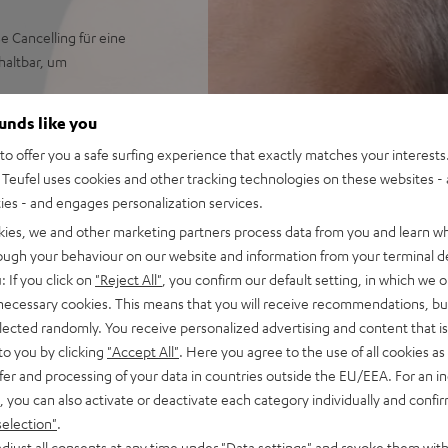
e Cancelling für eine
haltbar, um
treaming von Spotify,
ounds like you
ensynchron übertragen
o offer you a safe surfing experience that exactly matches your interests.
 für extra weiten
Teufel uses cookies and other tracking technologies on these websites - 
ass und starkem, präzisem
ties - and engages personalization services.
tunden mit ANC, über 7
kies, we and other marketing partners process data from you and learn w
rough your behaviour on our website and information from your terminal de
ider für viele Funktionen am
: If you click on
"Reject All"
, you confirm our default setting, in which we o
 necessary cookies. This means that you will receive recommendations, bu
 in windigen, lauten
elected randomly. You receive personalized advertising and content that is 
eams, Zoom, Google Meet,
to you by clicking
"Accept All"
. Here you agree to the use of all cookies as 
fer and processing of your data in countries outside the EU/EEA. For an in
eige auf iOS, Android sowie
, you can also activate or deactivate each category individually and confi
s antibakteriellem Silikon,
selection"
.
djust all consents at any time under "Data settings" and revoke them with