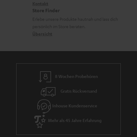
a
i
Kontakt
t
z
Store Finder
d
k
d
u
Erlebe unsere Produkte hautnah und lass dich
e
o
a
r
persönlich im Store beraten.
n
n
t
G
Übersicht
e
a
n
r
a
n
8 Wochen Probehören
t
i
Gratis Rückversand
e
Inhouse Kundenservice
Mehr als 45 Jahre Erfahrung