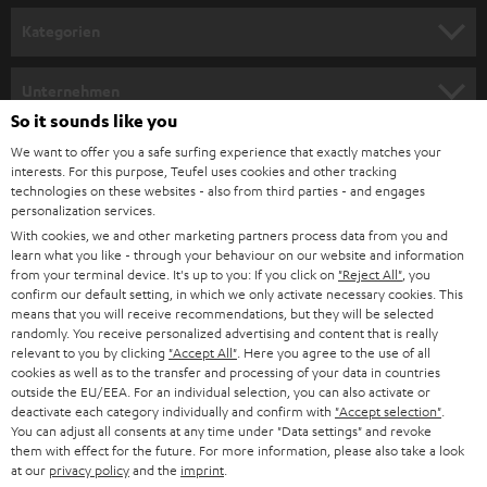
n
Kategorien
m
HEIMKINO
e
Unternehmen
l
So it sounds like you
HEIMKINO-KOMPLETTANLAGEN
SUPPORT
d
Teufel Onlineshops
We want to offer you a safe surfing experience that exactly matches your
interests. For this purpose, Teufel uses cookies and other tracking
SOUNDBARS
u
KARRIERE
technologies on these websites - also from third parties - and engages
DEUTSCHLAND
personalization services.
n
STEREO
With cookies, we and other marketing partners process data from you and
PRESSE & MARKETING
g
learn what you like - through your behaviour on our website and information
ÖSTERREICH
SMART HOME
from your terminal device. It's up to you: If you click on
"Reject All"
, you
GESCHÄFTSKUNDEN
confirm our default setting, in which we only activate necessary cookies. This
means that you will receive recommendations, but they will be selected
SCHWEIZ
BLUETOOTH-LAUTSPRECHER
PARTNERPROGRAMM
randomly. You receive personalized advertising and content that is really
relevant to you by clicking
"Accept All"
. Here you agree to the use of all
KOPFHÖRER
cookies as well as to the transfer and processing of your data in countries
NIEDERLANDE
BLOG
outside the EU/EEA. For an individual selection, you can also activate or
deactivate each category individually and confirm with
"Accept selection"
.
BLUETOOTH-KOPFHÖRER
NEWSLETTER
You can adjust all consents at any time under "Data settings" and revoke
BELGIEN
them with effect for the future. For more information, please also take a look
STEREOANLAGEN
at our
privacy policy
and the
imprint
.
STORES