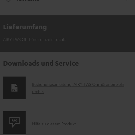
Lieferumfang
AIRY TWS Ohrhörer einzeln rechts
Downloads und Service
D
Bedienungsanleitung: AIRY TWS Ohrhörer einzeln
rechts
o
k
u
m
P
Hilfe zu diesem Produkt
e
r