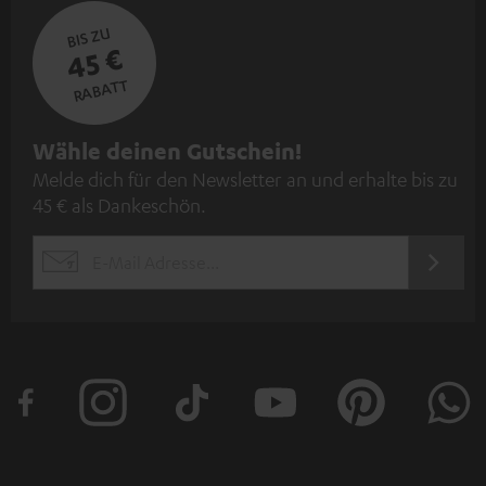
BIS ZU
45 €
RABATT
N
Wähle deinen Gutschein!
Melde dich für den Newsletter an und erhalte bis zu
e
45 € als Dankeschön.
w
s
JETZT
EMAIL
l
ANME
WIDGET
e
t
t
e
r
a