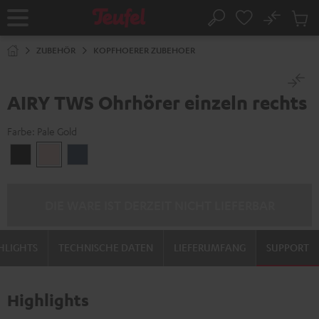
ZUM
NHALT
No
Abs
Startseite
Suche
RINGEN
Artike
im
ZUBEHÖR
KOPFHOERER ZUBEHOER
Waren
AIRY TWS Ohrhörer einzeln rechts
Farbe:
Pale Gold
Night
Pale
Steel
Black
Gold
Blue
DIE WARE IST DERZEIT NICHT LIEFERBAR
HLIGHTS
TECHNISCHE DATEN
LIEFERUMFANG
SUPPORT
Highlights