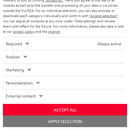
relevant to you by clicking
"Accept All"
. Here you agree to the use of all
i
n
t
G
Übersicht
a
cookies as well as to the transfer and processing of your data in countries
t
outside the EU/EEA. For an individual selection, you can also activate or
e
a
n
deactivate each category individually and confirm with
"Accept selection"
.
l
n
r
You can adjust all consents at any time under "Data settings" and revoke
d
them with effect for the future. For more information, please also take a look
e
a
at our
privacy policy
and the
imprint
.
_
n
Required
Always active
h
t
i
i
Analysis
d
e
8 Wochen Probehören
Marketing
d
Gratis Rückversand
e
Personalization
n
Inhouse Kundenservice
External content
Mehr als 45 Jahre Erfahrung
ACCEPT ALL
Chat
APPLY SELECTION
starten