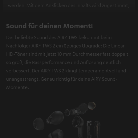
werden. Mit dem Anklicken des Inhalts wird zugestimmt,
dass externe Inhalte angezeigt werden. Dabei können
personenbezogene Daten an Drittplattformen
Sound für deinen Moment!
übermittelt werden.
Weitere Informationen sind in der
Der beliebte Sound des AIRY TWS bekommt beim
Datenschutzerklärung unter I zu finden
.
Nachfolger AIRY TWS 2 ein üppiges Upgrade: Die Linear-
HD-Töner sind mit jetzt 10 mm Durchmesser fast doppelt
so groß, die Bassperformance und Auflösung deutlich
verbessert. Der AIRY TWS 2 klingt temperamentvoll und
unangestrengt. Genau richtig für deine AIRY Sound-
Momente.