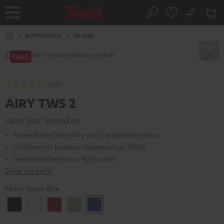
ZUM
NHALT
No
Abs
Startseite
Suche
RINGEN
Artike
im
KOPFHÖRER
IN-EAR
Waren
Mal im letzten Monat verkauft.
2800+
SALE
(1023)
AIRY TWS 2
Lärm aus. Sound an.
Active Noise Cancelling und Transparenzmodus
Ohrhörer mit Rundum-Wasserschutz (IPX4)
Gesamtspielzeit bis zu 42 Stunden
Zeige mir mehr
Farbe:
Space Blue
Night
Pure
Ruby
Sage
Space
Black
White
Red
Green
Blue