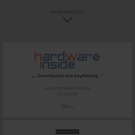
MEHR ANZEIGEN
„…Gesamtpaket eine Empfehlung…“
www.hardwareinside.de
29.05.2024
Mehr...