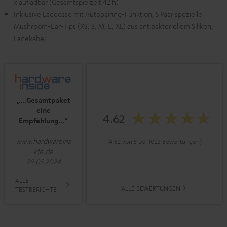
x aufladbar (Gesamtspielzeit 42 h)
Inklusive Ladecase mit Autopairing-Funktion, 5 Paar spezielle
Mushroom-Ear-Tips (XS, S, M, L, XL) aus antibakteriellem Silikon,
Ladekabel
„…Gesamtpaket
eine
4.62
Empfehlung…“
www.hardwareins
(4.62 von 5 bei 1023 Bewertungen)
ide.de
29.05.2024
ALLE
ALLE BEWERTUNGEN
TESTBERICHTE