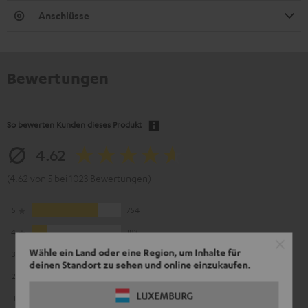
Anschlüsse
Bewertungen
So bewerten Kunden dieses Produkt
4.62
(4.62 von 5 bei 1023 Bewertungen)
5
754
4
183
Wähle ein Land oder eine Region, um Inhalte für
3
57
deinen Standort zu sehen und online einzukaufen.
2
24
LUXEMBURG
1
5