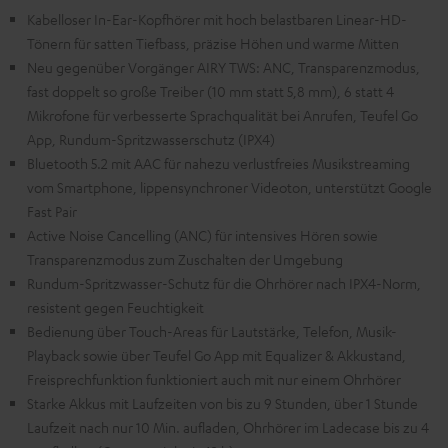
Kabelloser In-Ear-Kopfhörer mit hoch belastbaren Linear-HD-
Tönern für satten Tiefbass, präzise Höhen und warme Mitten
Neu gegenüber Vorgänger AIRY TWS: ANC, Transparenzmodus,
fast doppelt so große Treiber (10 mm statt 5,8 mm), 6 statt 4
Mikrofone für verbesserte Sprachqualität bei Anrufen, Teufel Go
App, Rundum-Spritzwasserschutz (IPX4)
Bluetooth 5.2 mit AAC für nahezu verlustfreies Musikstreaming
vom Smartphone, lippensynchroner Videoton, unterstützt Google
Fast Pair
Active Noise Cancelling (ANC) für intensives Hören sowie
Transparenzmodus zum Zuschalten der Umgebung
Rundum-Spritzwasser-Schutz für die Ohrhörer nach IPX4-Norm,
resistent gegen Feuchtigkeit
Bedienung über Touch-Areas für Lautstärke, Telefon, Musik-
Playback sowie über Teufel Go App mit Equalizer & Akkustand,
Freisprechfunktion funktioniert auch mit nur einem Ohrhörer
Starke Akkus mit Laufzeiten von bis zu 9 Stunden, über 1 Stunde
Laufzeit nach nur 10 Min. aufladen, Ohrhörer im Ladecase bis zu 4