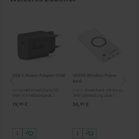
USB-C Power Adapter 30W
VARTA Wireless Power
Fe
Bank
Sy
Universell einsetzbares 30
2-in-1: Powerbank mit bis zu
Hoc
Watt Schnellladegerät für
18W Ladeleistung über USB
Sen
Kopfhörer & Portables sowie
Typ C & Wireless Charger mit
pas
19,
€
34,
€
49
99
99
Apple iPhones, Android
bis zu 10W Ladestrom
Blu
Smartphones, Tablets und
Kom
Geräte mit USB-C-Anschluss
So