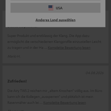
USA
04.08.2026
Anderes Land auswählen
Beste Kopfhörer
Super Produkt und erstklassig der Klang. Die App dazu
ermöglicht die verschiedenen Klangprofile einzustellen Leicht
zu tragen und in der Ha
Komplette Bewertung lesen
Mario H.
04.08.2026
Zufrieden!
Die Airy TWS 2 reichen mir „altem Knochen“ völlig aus. Im Büro
kann ich die Kollegen „aussperren“ und plötzlich ist mein
Rasenmäher auch lei
Komplette Bewertung lesen
Thomas W.