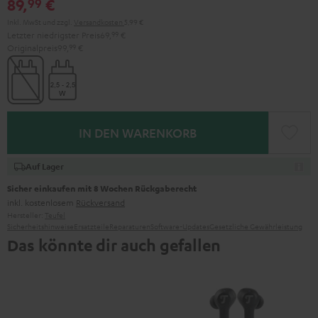
89,
€
99
Inkl. MwSt
und zzgl.
Versandkosten
5,99 €
Letzter niedrigster Preis
69,
99
€
Originalpreis
99,
99
€
IN DEN WARENKORB
Auf Lager
Sicher einkaufen mit 8 Wochen Rückgaberecht
inkl. kostenlosem
Rückversand
Hersteller:
Teufel
Sicherheitshinweise
Ersatzteile
Reparaturen
Software-Updates
Gesetzliche Gewährleistung
Das könnte dir auch gefallen