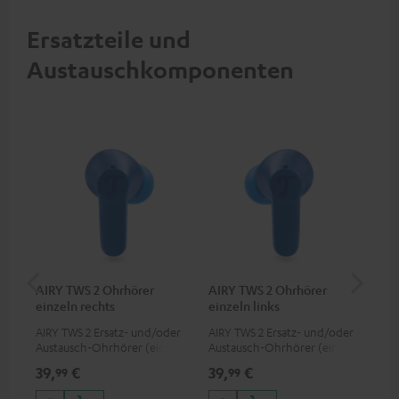
Ersatzteile und
Austauschkomponenten
AIRY TWS 2 Ohrhörer
AIRY TWS 2 Ohrhörer
AI
einzeln rechts
einzeln links
AIRY TWS 2 Ersatz- und/oder
AIRY TWS 2 Ersatz- und/oder
Ers
Austausch-Ohrhörer (einzeln
Austausch-Ohrhörer (einzeln
Lad
rechts)
links)
pas
39,
€
39,
€
39
99
99
TWS