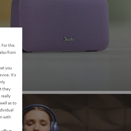
 2
 For this
also from
hat you
vice. It's
nly
t they
really
well as to
dividual
rm with
 effect