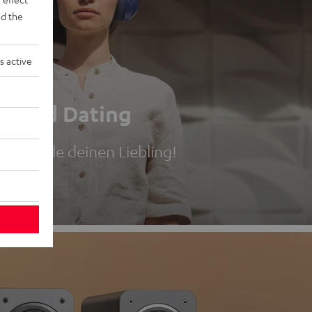
d the
s active
Speed Dating
Ohr. Finde deinen Liebling!