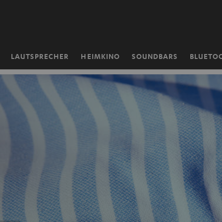
ZUM
NHALT
RINGEN
LAUTSPRECHER
HEIMKINO
SOUNDBARS
BLUETO
Startseite