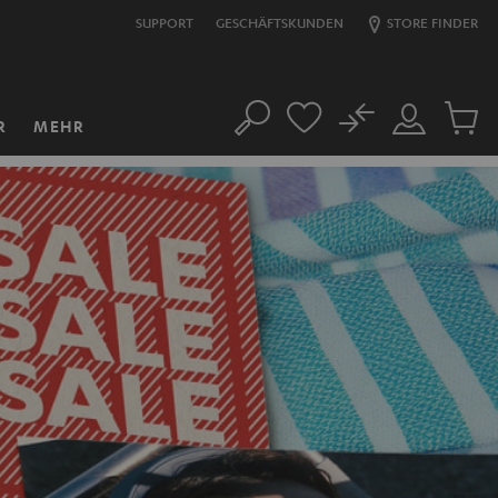
SUPPORT
GESCHÄFTSKUNDEN
STORE FINDER
No
R
MEHR
Suche
Mein
Artikel
Konto
im
Warenk