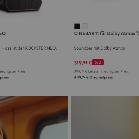
CINEBAR
CINEBAR
EO
CINEBAR 11 für Dolby Atmos "2
11
11
für
für
k – das ist der ROCKSTER NEO.
Soundbar mit Dolby Atmos
Dolby
Dolby
Atmos
Atmos
319,
€
99
Deal
"2.1-
"2.1-
iedrigster Preis
399,
99
€
Letzter niedrigster Preis
Set"
Set"
99
preis
449,
€
Originalpreis
Schwarz
Weiß