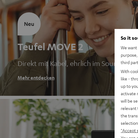
Neu
So it s
Teufel MOVE 2
We want t
purpose, 
Direkt mit Kabel, ehrlich im Sound
third par
With coo
Mehr entdecken
like - th
up to you
activate
will be s
relevant 
the trans
selection
"Accept 
You can a