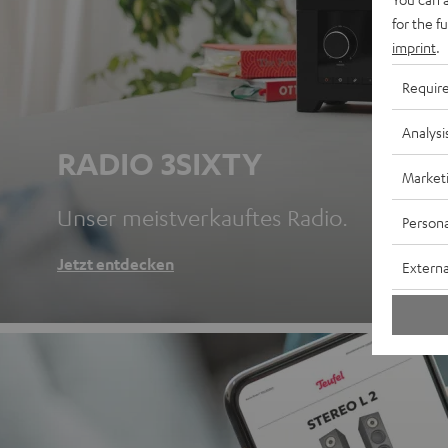
for the f
imprint
.
Requir
Analysi
RADIO 3SIXTY
Market
Unser meistverkauftes Radio.
Persona
Jetzt entdecken
Externa