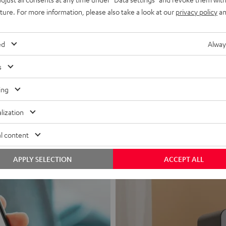
uture. For more information, please also take a look at our
privacy policy
an
ed
Alway
s
Kopfhörer 
ing
Geht direkt ins 
lization
Zu den Produkten
l content
APPLY SELECTION
ACCEPT ALL