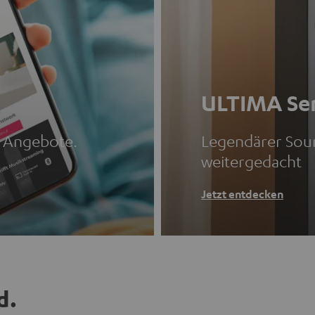
ULTIMA Ser
d Angebote.
Legendärer Sou
weitergedacht
Jetzt entdecken
d.