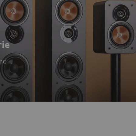
ie
nd