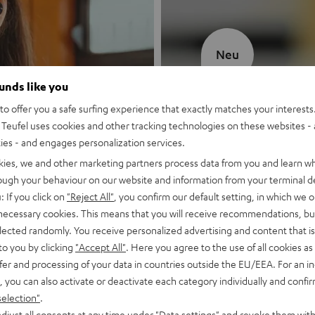
Neu
ounds like you
MOTIV® GO
o offer you a safe surfing experience that exactly matches your interests.
Teufel uses cookies and other tracking technologies on these websites - 
Stil trifft Sound
ties - and engages personalization services.
kies, we and other marketing partners process data from you and learn w
Mehr entdecken
rough your behaviour on our website and information from your terminal de
: If you click on
"Reject All"
, you confirm our default setting, in which we o
 necessary cookies. This means that you will receive recommendations, bu
elected randomly. You receive personalized advertising and content that is 
to you by clicking
"Accept All"
. Here you agree to the use of all cookies as 
fer and processing of your data in countries outside the EU/EEA. For an in
, you can also activate or deactivate each category individually and confi
selection"
.
djust all consents at any time under "Data settings" and revoke them with