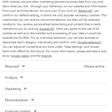
With cookies, we and other marketing partners process data from you and
learn what you like - through your behaviour on our website and information
from your terminal device. It's up to you: If you click on
"Reject All"
, you
confirm our default setting, in which we only activate necessary cookies. This
means that you will receive recommendations, but they will be selected
randomly. You receive personalized advertising and content that is really
relevant to you by clicking
"Accept All"
. Here you agree to the use of all
cookies as well as to the transfer and processing of your data in countries
outside the EU/EEA. For an individual selection, you can also activate or
deactivate each category individually and confirm with
"Accept selection"
.
You can adjust all consents at any time under "Data settings" and revoke
them with effect for the future. For more information, please also take a look
at our
privacy policy
and the
imprint
.
Required
Always active
Analysis
Marketing
Personalization
External content