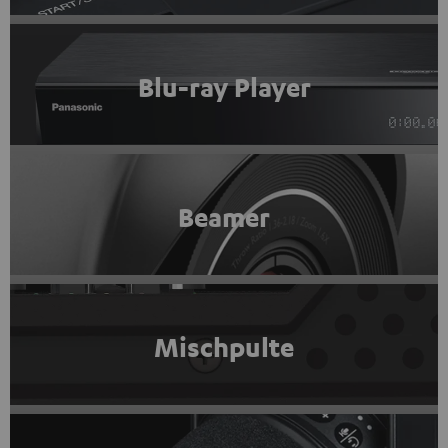
Blu-ray Player
Beamer
Mischpulte