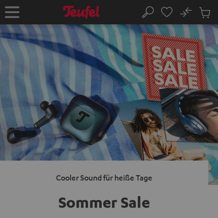
ZUM
NHALT
No
Abs
Startseite
Suche
RINGEN
Artike
im
Waren
Cooler Sound für heiße Tage
Sommer Sale