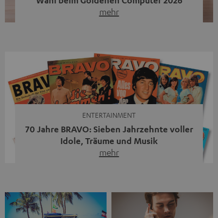
mehr
Unser portabler, aktiver HiFi-Streaming-Speaker
MOTIV® XL kandidiert bei der Leserwahl zum Goldenen
Computer 2026 in der Kategorie „Sound“. Das smarte
Streaming-System vereint hochwertige HiFi-Technik,
moderne Streaming-Funktionen und hohe Flexibilität in
einem einzigen Gerät – und zeigt, dass man für großen
Sound heute keine klassische HiFi-Anlage mehr braucht.
Du fragst dich, warum der MOTIV® XL deine […]
ENTERTAINMENT
70 Jahre BRAVO: Sieben Jahrzehnte voller
Idole, Träume und Musik
mehr
Wer in den 80ern, 90ern oder frühen 2000ern
aufgewachsen ist, kennt wahrscheinlich dieses Gefühl:
die BRAVO kaufen, durchblättern, Poster aufhängen. Seit
1956 begleitet das Magazin Jugendliche durch Rock und
Pop, kleine Schwärmereien und große Fragen. Zum 70.