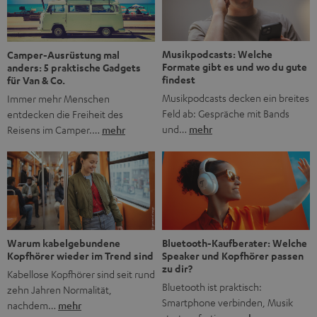
Jubiläum werfen wir einen Blick zurück. Vom Filmheft zur
Jugendmarke: Wie die BRAVO ihren Ton fand Als die […]
Musikpodcasts: Welche
Camper-Ausrüstung mal
Formate gibt es und wo du gute
anders: 5 praktische Gadgets
findest
für Van & Co.
Musikpodcasts decken ein breites
Immer mehr Menschen
Feld ab: Gespräche mit Bands
entdecken die Freiheit des
und…
mehr
Reisens im Camper.…
mehr
Bluetooth-Kaufberater: Welche
Warum kabelgebundene
Speaker und Kopfhörer passen
Kopfhörer wieder im Trend sind
zu dir?
Kabellose Kopfhörer sind seit rund
Bluetooth ist praktisch:
zehn Jahren Normalität,
Smartphone verbinden, Musik
nachdem…
mehr