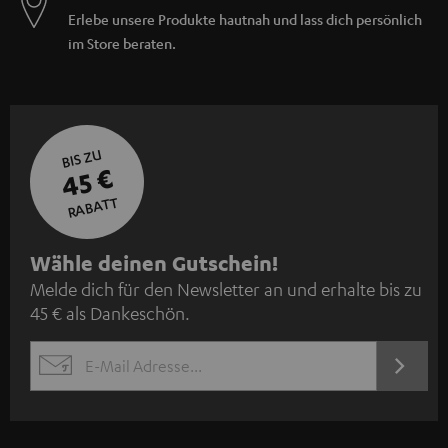
Erlebe unsere Produkte hautnah und lass dich persönlich
im Store beraten.
BIS ZU
45 €
RABATT
N
Wähle deinen Gutschein!
Melde dich für den Newsletter an und erhalte bis zu
e
45 € als Dankeschön.
w
s
JETZT
EMAIL
l
ANME
WIDGET
e
t