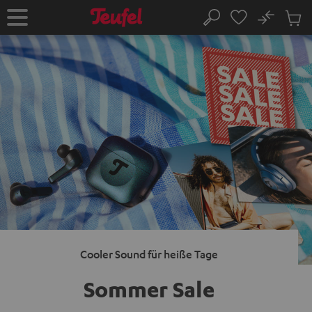
ZUM
NHALT
No
Abs
Startseite
Suche
RINGEN
Artike
im
Waren
Cooler Sound für heiße Tage
Sommer Sale