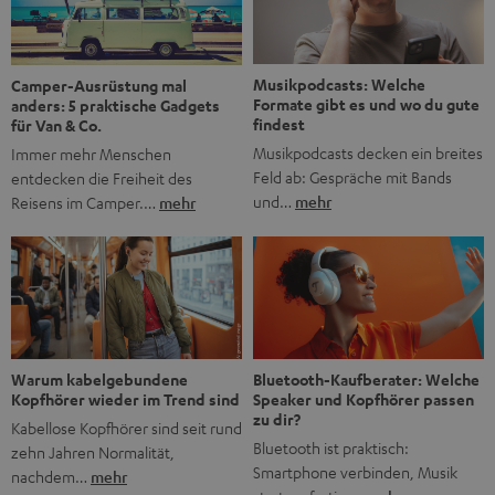
Jubiläum werfen wir einen Blick zurück. Vom Filmheft zur
Jugendmarke: Wie die BRAVO ihren Ton fand Als die […]
Musikpodcasts: Welche
Camper-Ausrüstung mal
Formate gibt es und wo du gute
anders: 5 praktische Gadgets
findest
für Van & Co.
Musikpodcasts decken ein breites
Immer mehr Menschen
Feld ab: Gespräche mit Bands
entdecken die Freiheit des
und…
mehr
Reisens im Camper.…
mehr
Bluetooth-Kaufberater: Welche
Warum kabelgebundene
Speaker und Kopfhörer passen
Kopfhörer wieder im Trend sind
zu dir?
Kabellose Kopfhörer sind seit rund
Bluetooth ist praktisch:
zehn Jahren Normalität,
Smartphone verbinden, Musik
nachdem…
mehr