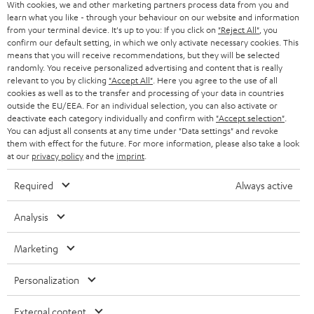
With cookies, we and other marketing partners process data from you and
learn what you like - through your behaviour on our website and information
from your terminal device. It's up to you: If you click on
"Reject All"
, you
confirm our default setting, in which we only activate necessary cookies. This
means that you will receive recommendations, but they will be selected
randomly. You receive personalized advertising and content that is really
relevant to you by clicking
"Accept All"
. Here you agree to the use of all
cookies as well as to the transfer and processing of your data in countries
outside the EU/EEA. For an individual selection, you can also activate or
deactivate each category individually and confirm with
"Accept selection"
.
You can adjust all consents at any time under "Data settings" and revoke
them with effect for the future. For more information, please also take a look
at our
privacy policy
and the
imprint
.
Required
Always active
Analysis
Marketing
Personalization
External content