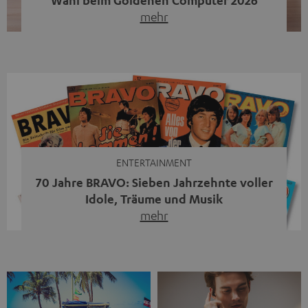
mehr
Unser portabler, aktiver HiFi-Streaming-Speaker
MOTIV® XL kandidiert bei der Leserwahl zum Goldenen
Computer 2026 in der Kategorie „Sound“. Das smarte
Streaming-System vereint hochwertige HiFi-Technik,
moderne Streaming-Funktionen und hohe Flexibilität in
einem einzigen Gerät – und zeigt, dass man für großen
Sound heute keine klassische HiFi-Anlage mehr braucht.
Du fragst dich, warum der MOTIV® XL deine […]
ENTERTAINMENT
70 Jahre BRAVO: Sieben Jahrzehnte voller
Idole, Träume und Musik
mehr
Wer in den 80ern, 90ern oder frühen 2000ern
aufgewachsen ist, kennt wahrscheinlich dieses Gefühl:
die BRAVO kaufen, durchblättern, Poster aufhängen. Seit
1956 begleitet das Magazin Jugendliche durch Rock und
Pop, kleine Schwärmereien und große Fragen. Zum 70.