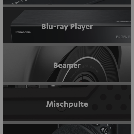
Blu-ray Player
Beamer
Mischpulte