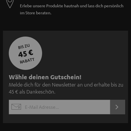
Erlebe unsere Produkte hautnah und lass dich persönlich
im Store beraten.
BIS ZU
45 €
RABATT
N
Wähle deinen Gutschein!
Melde dich für den Newsletter an und erhalte bis zu
e
45 € als Dankeschön.
w
s
JETZT
EMAIL
l
ANME
WIDGET
e
t