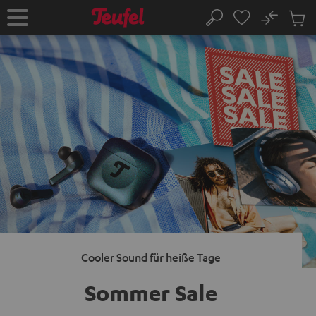
ZUM
NHALT
No
Abs
Startseite
Suche
RINGEN
Artike
im
Waren
Cooler Sound für heiße Tage
Sommer Sale