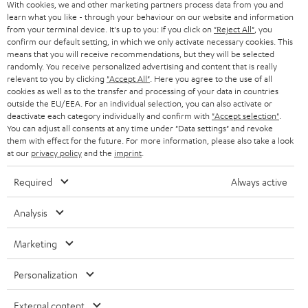
With cookies, we and other marketing partners process data from you and
learn what you like - through your behaviour on our website and information
from your terminal device. It's up to you: If you click on
"Reject All"
, you
confirm our default setting, in which we only activate necessary cookies. This
means that you will receive recommendations, but they will be selected
randomly. You receive personalized advertising and content that is really
relevant to you by clicking
"Accept All"
. Here you agree to the use of all
cookies as well as to the transfer and processing of your data in countries
outside the EU/EEA. For an individual selection, you can also activate or
deactivate each category individually and confirm with
"Accept selection"
.
You can adjust all consents at any time under "Data settings" and revoke
them with effect for the future. For more information, please also take a look
at our
privacy policy
and the
imprint
.
Required
Always active
Analysis
Marketing
Personalization
External content