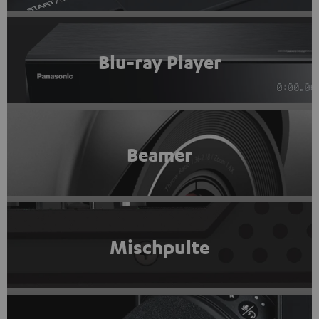
Blu-ray Player
Beamer
Mischpulte