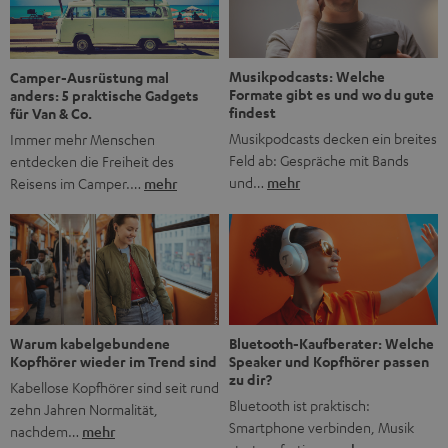
Jubiläum werfen wir einen Blick zurück. Vom Filmheft zur
Jugendmarke: Wie die BRAVO ihren Ton fand Als die […]
Musikpodcasts: Welche
Camper-Ausrüstung mal
Formate gibt es und wo du gute
anders: 5 praktische Gadgets
findest
für Van & Co.
Musikpodcasts decken ein breites
Immer mehr Menschen
Feld ab: Gespräche mit Bands
entdecken die Freiheit des
und…
mehr
Reisens im Camper.…
mehr
Bluetooth-Kaufberater: Welche
Warum kabelgebundene
Speaker und Kopfhörer passen
Kopfhörer wieder im Trend sind
zu dir?
Kabellose Kopfhörer sind seit rund
Bluetooth ist praktisch:
zehn Jahren Normalität,
Smartphone verbinden, Musik
nachdem…
mehr