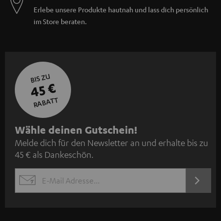
Erlebe unsere Produkte hautnah und lass dich persönlich
im Store beraten.
BIS ZU
45 €
RABATT
N
Wähle deinen Gutschein!
Melde dich für den Newsletter an und erhalte bis zu
e
45 € als Dankeschön.
w
s
JETZT
EMAIL
l
ANME
WIDGET
e
t