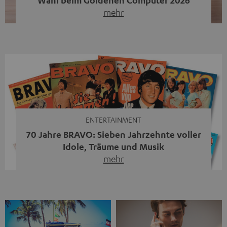
mehr
Unser portabler, aktiver HiFi-Streaming-Speaker
MOTIV® XL kandidiert bei der Leserwahl zum Goldenen
Computer 2026 in der Kategorie „Sound“. Das smarte
Streaming-System vereint hochwertige HiFi-Technik,
moderne Streaming-Funktionen und hohe Flexibilität in
einem einzigen Gerät – und zeigt, dass man für großen
Sound heute keine klassische HiFi-Anlage mehr braucht.
Du fragst dich, warum der MOTIV® XL deine […]
ENTERTAINMENT
70 Jahre BRAVO: Sieben Jahrzehnte voller
Idole, Träume und Musik
mehr
Wer in den 80ern, 90ern oder frühen 2000ern
aufgewachsen ist, kennt wahrscheinlich dieses Gefühl:
die BRAVO kaufen, durchblättern, Poster aufhängen. Seit
1956 begleitet das Magazin Jugendliche durch Rock und
Pop, kleine Schwärmereien und große Fragen. Zum 70.