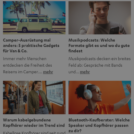
1956 begleitet das Magazin Jugendliche durch Rock und
Pop, kleine Schwärmereien und große Fragen. Zum 70.
Jubiläum werfen wir einen Blick zurück. Vom Filmheft zur
Jugendmarke: Wie die BRAVO ihren Ton fand Als die […]
Musikpodcasts: Welche
Camper-Ausrüstung mal
Formate gibt es und wo du gute
anders: 5 praktische Gadgets
findest
für Van & Co.
Musikpodcasts decken ein breites
Immer mehr Menschen
Feld ab: Gespräche mit Bands
entdecken die Freiheit des
und…
mehr
Reisens im Camper.…
mehr
Bluetooth-Kaufberater: Welche
Warum kabelgebundene
Speaker und Kopfhörer passen
Kopfhörer wieder im Trend sind
zu dir?
Kabellose Kopfhörer sind seit rund