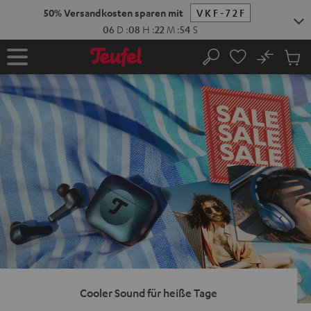
ZUM
50% Versandkosten sparen mit
VKF-72F
NHALT
RINGEN
06
D
:
08
H
:
22
M
:
53
S
No
Abs
Startseite
Suche
Artike
im
Waren
Cooler Sound für heiße Tage