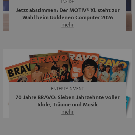
INSIDE
Jetzt abstimmen: Der MOTIV® XL steht zur
Wahl beim Goldenen Computer 2026
mehr
Unser portabler, aktiver HiFi-Streaming-Speaker
MOTIV® XL kandidiert bei der Leserwahl zum Goldenen
Computer 2026 in der Kategorie „Sound“. Das smarte
Streaming-System vereint hochwertige HiFi-Technik,
moderne Streaming-Funktionen und hohe Flexibilität in
einem einzigen Gerät – und zeigt, dass man für großen
Sound heute keine klassische HiFi-Anlage mehr braucht.
Du fragst dich, warum der MOTIV® XL deine […]
ENTERTAINMENT
70 Jahre BRAVO: Sieben Jahrzehnte voller
Idole, Träume und Musik
mehr
Wer in den 80ern, 90ern oder frühen 2000ern
aufgewachsen ist, kennt wahrscheinlich dieses Gefühl:
die BRAVO kaufen, durchblättern, Poster aufhängen. Seit