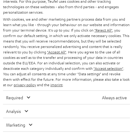
interests. For this purpose, Teufel uses cookies and other tracking
WEITERE LÄNDER
technologies on these websites - also from third parties - and engages
personalization services.
With cookies, we and other marketing partners process data from you and
learn what you like - through your behaviour on our website and information
from your terminal device. It's up to you: If you click on
"Reject All"
, you
confirm our default setting, in which we only activate necessary cookies. This
means that you will receive recommendations, but they will be selected
randomly. You receive personalized advertising and content that is really
relevant to you by clicking
"Accept All"
. Here you agree to the use of all
cookies as well as to the transfer and processing of your data in countries
outside the EU/EEA. For an individual selection, you can also activate or
deactivate each category individually and confirm with
"Accept selection"
.
You can adjust all consents at any time under "Data settings" and revoke
them with effect for the future. For more information, please also take a look
at our
privacy policy
and the
imprint
.
Required
Always active
Analysis
Marketing