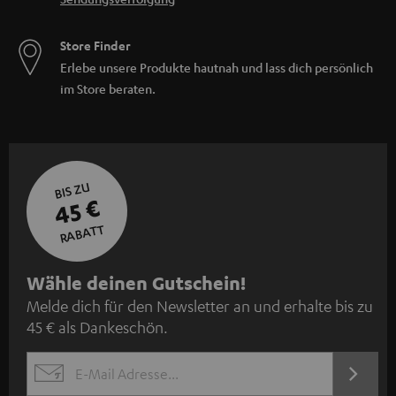
Store Finder
Erlebe unsere Produkte hautnah und lass dich persönlich
im Store beraten.
BIS ZU
45 €
RABATT
N
Wähle deinen Gutschein!
Melde dich für den Newsletter an und erhalte bis zu
e
45 € als Dankeschön.
w
s
JETZT
EMAIL
l
ANME