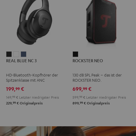
REAL
REAL
REAL
ROCKSTER
REAL BLUE NC 3
ROCKSTER NEO
BLUE
BLUE
BLUE
NEO
NC
NC
NC
Schwarz
HD-Bluetooth-Kopfhörer der
130 dB SPL Peak – das ist der
3
3
3
Spitzenklasse mit ANC
ROCKSTER NEO.
Night
Pearl
Steel
199,
€
699,
€
99
99
Black
White
Blue
149,
99
€
Letzter niedrigster Preis
599,
99
€
Letzter niedrigster Preis
99
99
229,
€
Originalpreis
899,
€
Originalpreis