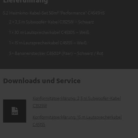
5.2 Heimkino-Kabel-Set 50m² "Performance" C4545HS
2 × 2,5 m Subwoofer-Kabel C3525W – Schwarz
1 × 30 m Lautsprecherkabel C4530S – Weiß
1 × 15 m Lautsprecherkabel C4515S – Weiß
5 × Bananenstecker C8502P (Paar) – Schwarz / Rot
Downloads und Service
D
Konformitätserklärung: 2,5 m Subwoofer-Kabel
C3525W
o
k
Konformitätserklärung: 15 m Lautsprecherkabel
C4515S
u
m