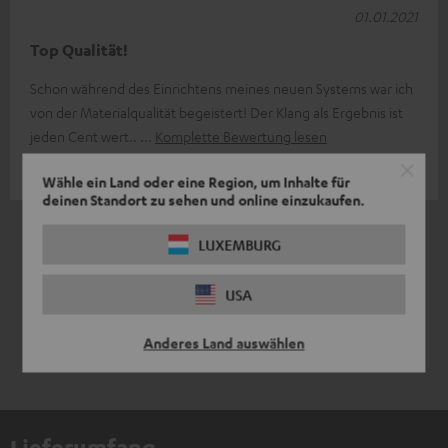
01.01.2021
Top Qualität!
Schon während des Einrichtens meines neuen Systems war ich
von der Materialqualität begeistert! Der Klang als Ergebnis ist
jeden Cent wert..
Komplette Bewertung lesen
Carsten K.
Wähle ein Land oder eine Region, um Inhalte für
deinen Standort zu sehen und online einzukaufen.
4
/ 4
LUXEMBURG
USA
Anderes Land auswählen
Lieferumfang