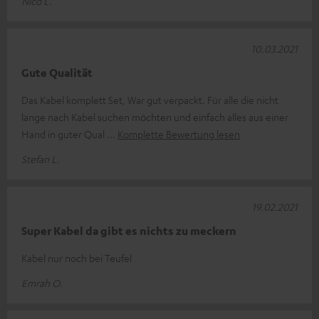
Nico L.
10.03.2021
Gute Qualität
Das Kabel komplett Set, War gut verpackt. Für alle die nicht
lange nach Kabel suchen möchten und einfach alles aus einer
Hand in guter Qual
Komplette Bewertung lesen
Stefan L.
19.02.2021
Super Kabel da gibt es nichts zu meckern
Kabel nur noch bei Teufel
Emrah O.