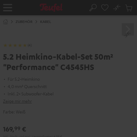
ZUM
NHALT
No
Abs
Startseite
Suche
RINGEN
Artike
im
ZUBEHÖR
KABEL
Waren
(4)
5.2 Heimkino-Kabel-Set 50m²
"Performance" C4545HS
Für 5.2‑Heimkino
4,0 mm² Querschnitt
Inkl. 2× Subwoofer‑Kabel
Zeige mir mehr
Farbe:
Weiß
169,
€
99
Inkl. MwSt
und zzgl.
Versandkosten
4,99 €