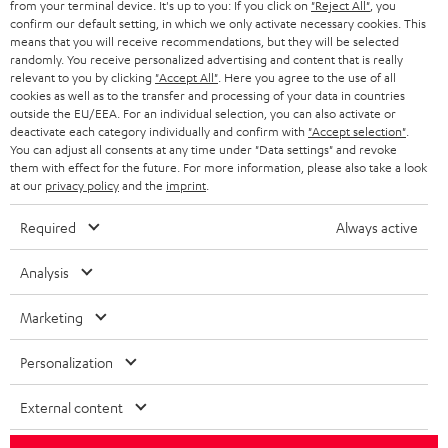
SMART HOME
from your terminal device. It's up to you: If you click on
"Reject All"
, you
GESCHÄFTSKUNDEN
confirm our default setting, in which we only activate necessary cookies. This
means that you will receive recommendations, but they will be selected
SCHWEIZ
BLUETOOTH-LAUTSPRECHER
PARTNERPROGRAMM
randomly. You receive personalized advertising and content that is really
relevant to you by clicking
"Accept All"
. Here you agree to the use of all
KOPFHÖRER
cookies as well as to the transfer and processing of your data in countries
NIEDERLANDE
BLOG
outside the EU/EEA. For an individual selection, you can also activate or
deactivate each category individually and confirm with
"Accept selection"
.
BLUETOOTH-KOPFHÖRER
NEWSLETTER
You can adjust all consents at any time under "Data settings" and revoke
BELGIEN
them with effect for the future. For more information, please also take a look
STEREOANLAGEN
at our
privacy policy
and the
imprint
.
STORES
FRANKREICH
LAUTSPRECHER
Required
Always active
DEINE VORTEILE BEI TEUFEL
POLEN
ULTIMA-SERIE
Analysis
TEUFEL STORY
Technische Änderungen, Tippfehler und Irrtum vorbehalten. Das auf unseren
IN-EAR-KOPFHÖRER
Marketing
SPANIEN
UNSER MANAGEMENT
Fotos abgebildete Zubehör ist nicht im Lieferumfang enthalten. Etwaige
Entsorgungsgebühren für Batterien sind im Preis inbegriffen.
FANSHOP
Personalization
NACHHALTIGKEIT
ITALIEN
©2026 Lautsprecher Teufel GmbH - All rights reserved.
NEUHEITEN
External content
UNSERE WERTE
USA
Impressum
AGB
Datenschutz
Daten-Einstellungen
EU Data Act