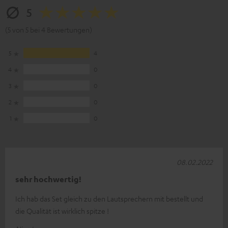
5
(5 von 5 bei 4 Bewertungen)
5
4
4
0
3
0
2
0
1
0
08.02.2022
sehr hochwertig!
Ich hab das Set gleich zu den Lautsprechern mit bestellt und
die Qualität ist wirklich spitze !