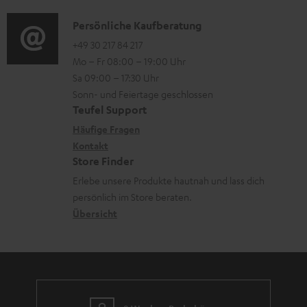
d
a
n
l
i
K
Persönliche Kaufberatung
t
e
a
o
o
+49 30 217 84 217
i
n
d
Mo – Fr 08:00 – 19:00 Uhr
-
n
o
z
e
Sa 09:00 – 17:30 Uhr
L
t
n
u
Sonn- und Feiertage geschlossen
n
e
a
e
Teufel Support
m
x
k
n
Häufige Fragen
V
i
Kontakt
t
z
e
Store Finder
k
d
u
r
Erlebe unsere Produkte hautnah und lass dich
o
a
r
s
persönlich im Store beraten.
n
t
G
Übersicht
a
e
a
n
n
r
d
a
n