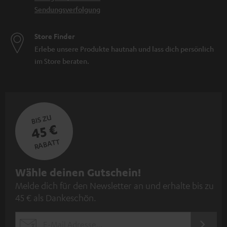
Sendungsverfolgung
Store Finder
Erlebe unsere Produkte hautnah und lass dich persönlich
im Store beraten.
BIS ZU
45 €
RABATT
N
Wähle deinen Gutschein!
Melde dich für den Newsletter an und erhalte bis zu
e
45 € als Dankeschön.
w
s