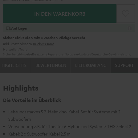
IN DEN WARENKORB
Auf Lager
Sicher einkaufen mit 8 Wochen Rückgaberecht
inkl. kostenlosem
Rückversand
Hersteller:
Teufel
Sicherheitshinweise
Ersatzteile
Reparaturen
Software-Updates
Gesetzliche Gewährleistung
HIGHLIGHTS
BEWERTUNGEN
LIEFERUMFANG
SUPPORT
Highlights
Die Vorteile im Überblick
Leistungsstarkes 5.2-Heimkino-Kabel-Set für Systeme mit 2
Subwoofern
Verwendung z.B. für Theater 6 Hybrid und System 5 THX Select 2
Kabel: 2 x Subwoofer-Kabel 2,5 m