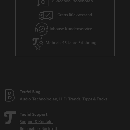
8 Wochen Probehören
t
i
Gratis Rückversand
e
Inhouse Kundenservice
Mehr als 45 Jahre Erfahrung
Teufel Blog
Audio-Technologien, HiFi-Trends, Tipps & Tricks
Teufel Support
Support & Kontakt
Rückgabe / Rücktritt